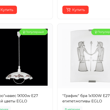
Купить
Купить
Популярный
Популя
ро"навес 1Х100w E27
"График" бра 1х100W E27
й цветы EGLO
египет.мотивы EGLO
личии
В наличии