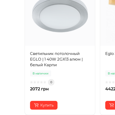
Cветильник потолочный
Eglo
EGLO | 1 40W 2GX13 алюм |
белый Карпи
В наличии
В на
0
2072 грн
4422
Купить