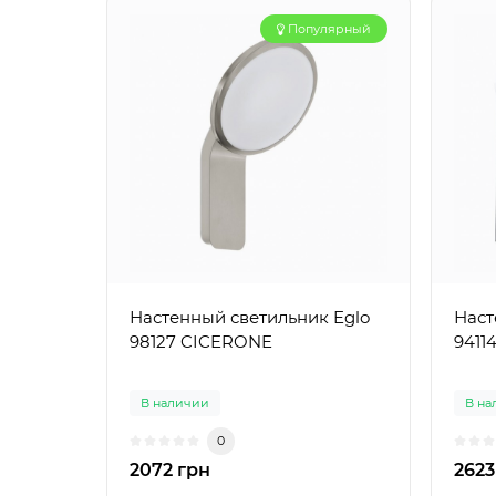
Популярный
Настенный светильник Eglo
Наст
98127 CICERONE
9411
В наличии
В на
0
2072 грн
2623