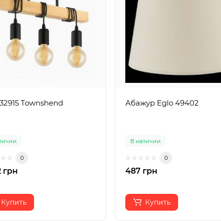
 32915 Townshend
Абажур Eglo 49402
личии
В наличии
0
0
 грн
487 грн
Купить
Купить