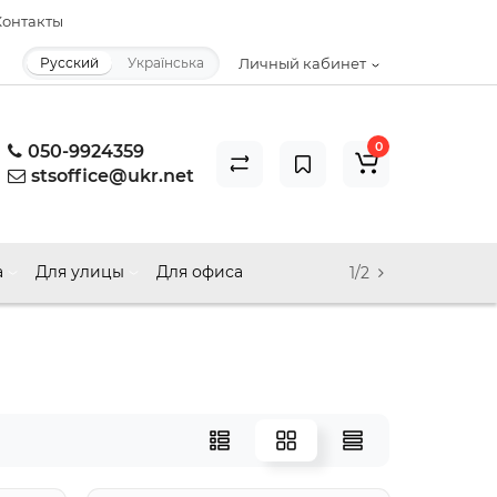
онтакты
Русский
Українська
Личный кабинет
0
050-9924359
stsoffice@ukr.net
а
Для улицы
Для офиса
1/2