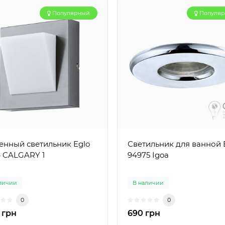
Популярный
Популя
енный светильник Eglo
Светильник для ванной 
4 CALGARY 1
94975 Igoa
личии
В наличии
0
0
 грн
690 грн