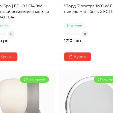
а"Бра | EGLO 1 E14 9W
"Лорд 3"люстра 1x60 W E
та,кабель,вимикач,штекер
никель-мат | белый EGL
WATTE14
личии
В наличии
0
0
 грн
1710 грн
Купить
Купить
Популярный
Популя