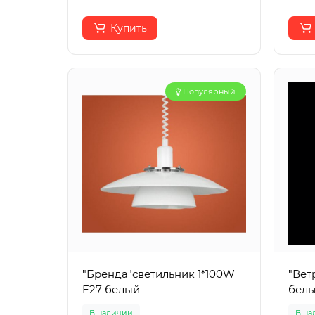
Купить
Популярный
"Бренда"светильник 1*100W
"Вет
E27 белый
белы
В наличии
В на