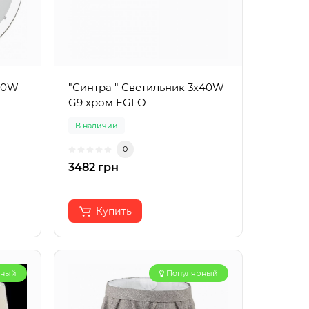
100W
"Синтра " Светильник 3х40W
G9 хром EGLO
В наличии
0
3482 грн
Купить
рный
Популярный