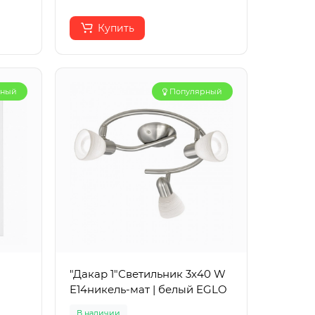
Купить
рный
Популярный
"Дакар 1"Светильник 3x40 W
E14никель-мат | белый EGLO
В наличии