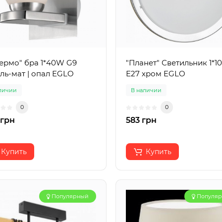
ермо" бра 1*40W G9
"Планет" Светильник 1*
ль-мат | опал EGLO
Е27 хром EGLO
личии
В наличии
0
0
 грн
583 грн
Купить
Купить
Популярный
Популя