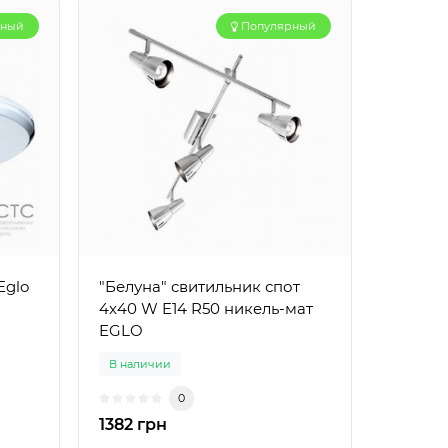
рный
Популярный
Eglo
"Белуна" cвитильник спот
4x40 W E14 R50 никель-мат
EGLO
В наличии
0
1382 грн