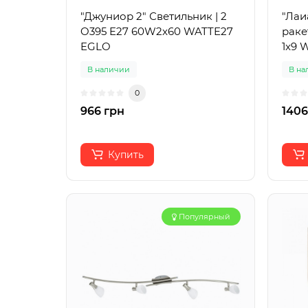
"Джуниор 2" Светильник | 2
"Лаи
O395 E27 60W2x60 WATTE27
раке
EGLO
1x9 
В наличии
В на
0
966 грн
1406
Купить
Популярный