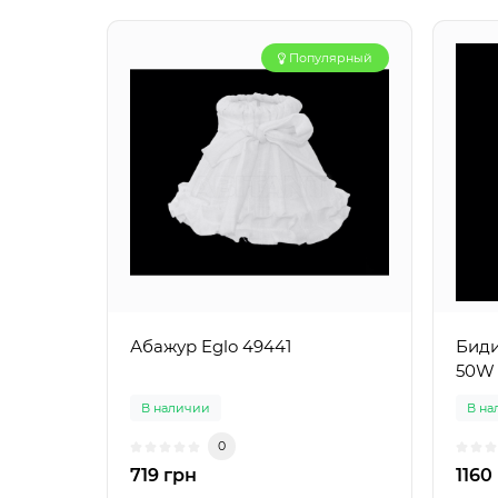
Популярный
Абажур Eglo 49441
Биди
50W 
В наличии
В на
0
719 грн
1160