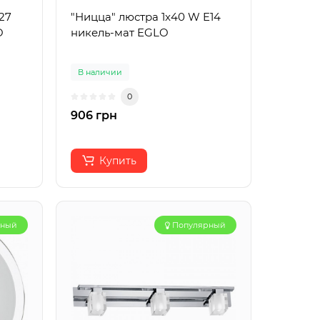
27
"Ницца" люстра 1x40 W E14
O
никель-мат EGLO
В наличии
0
906 грн
Купить
рный
Популярный