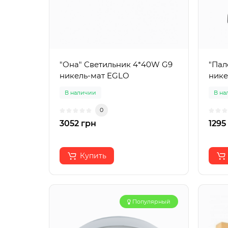
"Она" Светильник 4*40W G9
"Пал
никель-мат EGLO
нике
В наличии
В на
0
3052 грн
1295
Купить
Популярный