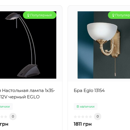
Популярный
Популя
 Настольная лампа 1х35-
Бра Eglo 13154
12V черный EGLO
личии
В наличии
0
0
 грн
1811 грн