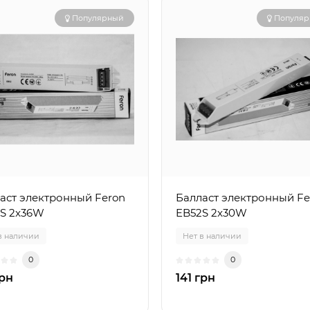
Популярный
Популя
аст электронный Feron
Балласт электронный Fe
S 2x36W
EB52S 2x30W
в наличии
Нет в наличии
0
0
грн
141 грн