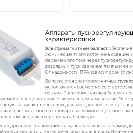
Аппараты пускорегулирующи
характеристики
Электромагнитный балласт
обеспечива
люминесцентного источника освещени
переменного тока через пускорегулир
разрядный пуск свечения лампы и ее 
От надежности ПРА зависит срок служб
Выпускаются электромагнитные
пуско
используются совместно со стартерами
без них. Электромагнитный балласт по 
чаемой последовательно с люминесцентной лампой. Элект
ачастую, называют дросселем для ламп дневного света. Ча
ники, рассчитанные на стандартные люминесцентные лампы 
алластом не должно превышать 3 секунды.
ние дросселя - понижение тока, поступающего на лампу до
ой индуктивности с металлическим сердечником. В качест