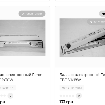
Популярный
Популя
аст электронный Feron
Балласт электронный Fe
S 1x30W
EB51S 1x18W
в наличии
Нет в наличии
0
0
грн
133 грн