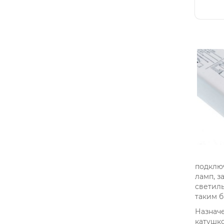
подклю
ламп, з
светиль
таким б
Назначе
катушк