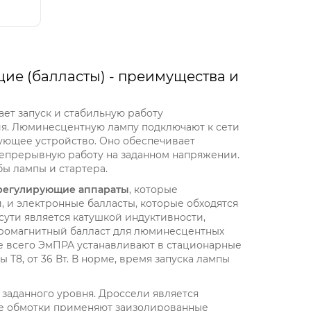
е (балласты) - преимущества и
ет запуск и стабильную работу
я. Люминесцентную лампу подключают к сети
ующее устройство. Оно обеспечивает
непрерывную работу на заданном напряжении.
ы лампы и стартера.
регулирующие аппараты
, которые
, и электронные балласты, которые обходятся
сути является катушкой индуктивности,
ромагнитный балласт для люминесцентных
ще всего ЭмПРА устанавливают в стационарные
Т8, от 36 Вт. В норме, время запуска лампы
 заданного уровня. Дроссели является
ве обмотки применяют заизолированные