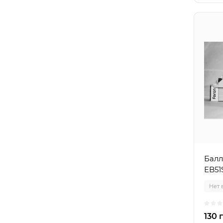
Балл
EB51
Нет 
130 