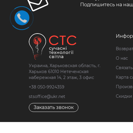
Подпишитесь на наш
Инфор
Возврат
О нас
Украина, Харьковская область, г.
Связать
Харьков 61010 Нетеченская
Карта с
набережная 14, 2 этаж, 3 офис
Произв
+38 050-9924359
Скидки
stsoffice@ukr.net
Заказать звонок