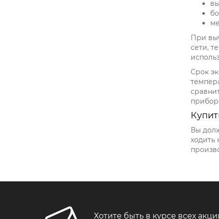
вы
бо
ме
При вы
сети, т
использ
Срок э
темпера
сравни
прибор
Купит
Вы долж
ходить 
произво
Хотите быть в курсе всех акци