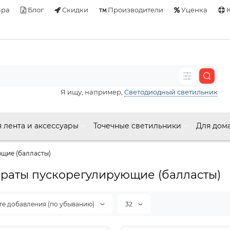
ара
Блог
Скидки
Производители
Уценка
К
Я ищу, например,
Светодиодный светильник
 лента и аксессуары
Точечные светильники
Для дом
щие (балласты)
раты пускорегулирующие (балласты)
те добавления (по убыванию)
32