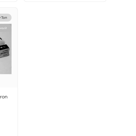
Топ
рный
ron