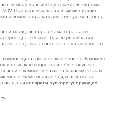
но с лампой дроссель для люминесцентных
220V. При использовании в схеме питания
мехи и компенсировать реактивную мощность,
чения конденсаторов. Самая простая и
ртерно-дроссельная. Для ее реализации
а элемента должны соответствовать мощности
ю люминесцентной лампой мощность. В момент
никает высокое напряжение. Оно запускает
свечение люминофора на стеклянных стенках
яжение в схеме понижается, и пластины в
и считаются
аппараты пускорегулирующие
ся: