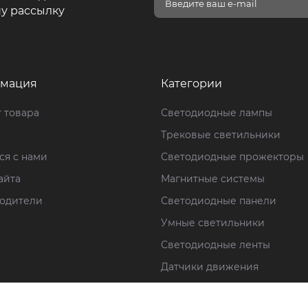
у рассылку
мация
Категории
 товара
Светодиодные лампы
Трековые светильники
ся с нами
Светодиодные прожекторы
айта
Магнитные системы
одители
Светодиодные панели
Умные светильники
Светодиодные ленты
Датчики движения
Потолочные светильники