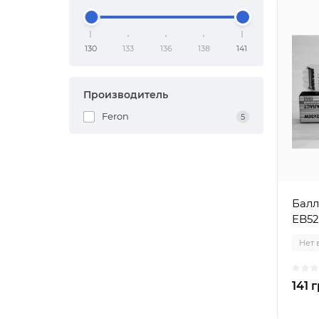
130
133
136
138
141
Производитель
Feron
5
Балл
EB52
Нет 
141 