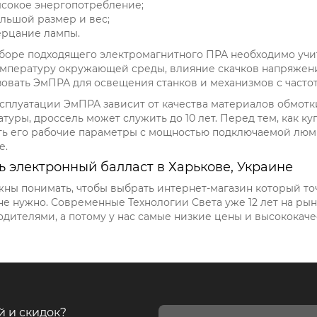
сокое энергопотребление;
льшой размер и вес;
рцание лампы.
боре подходящего электромагнитного ПРА необходимо уч
емпературу окружающей среды, влияние скачков напряжени
овать ЭмПРА для освещения станков и механизмов с частот
ксплуатации ЭмПРА зависит от качества материалов обмот
туры, дроссель может служить до 10 лет. Перед тем, как к
ть его рабочие параметры с мощностью подключаемой люм
е.
ь электронный балласт в Харькове, Украине
ны понимать, чтобы выбрать интернет-магазин который т
не нужно. Современные Технологии Света уже 12 лет на ры
дителями, а потому у нас самые низкие цены и высококаче
й и скидок?