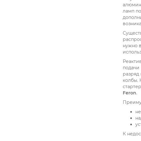
алюмин
ламп по
дополни
возник
Существ
распро
нужно в
исполь
Реакти
подачи 
разряд
колбы. 
старте
Feron
.
Преиму
не
на
ус
К недос