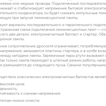
иевые или медные провода. Подключенный последователь
нижает и стабилизирует напряжение бытовой электросети 
тельного конденсатора, он будет снижать импульсные по
ающую при запуске люминесцентной лампы.
уют варианты последовательного и параллельного подклю
страненная схема подключения люминесцентных ламп — ста
сего две детали: электромагнитный балласт и стартер. Об
зуемой лампы.
вное сопротивление дросселя ограничивает, потребляему
напряжения, замыкаются пластины стартера, и в колбе воз
 между катодами лампы. Заряженные пары ртути вызывают 
Как только лампа переходит в штатный режим работы, напр
ре размыкаются до следующего пуска. Самыми популярным
ществом классических электромагнитных балластов являет
высокая цена;
дежность;
тойчивость к скачкам напряжения.
таткам можно отнести: