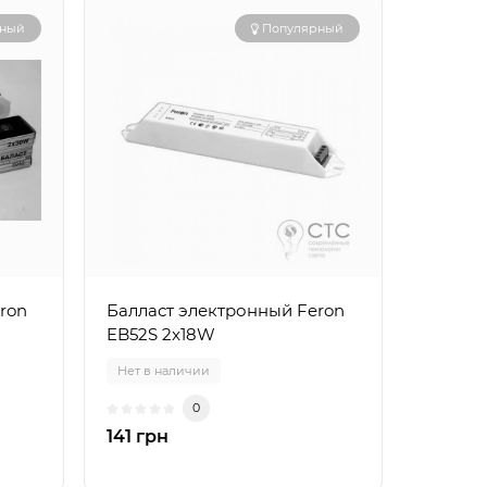
рный
Популярный
ron
Балласт электронный Feron
EB52S 2x18W
Нет в наличии
0
141 грн