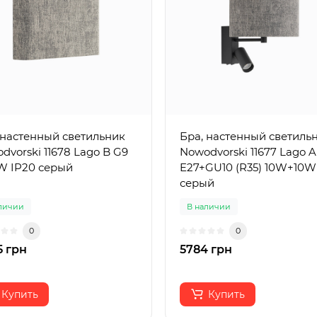
 настенный светильник
Бра, настенный светиль
dvorski 11678 Lago B G9
Nowodvorski 11677 Lago A
W IP20 серый
E27+GU10 (R35) 10W+10W
серый
личии
В наличии
0
0
 грн
5784 грн
Купить
Купить