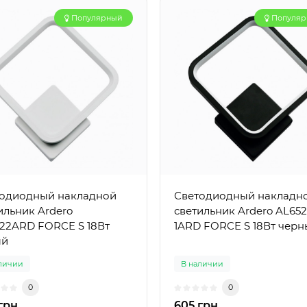
Популярный
Популя
одиодный накладной
Светодиодный накладн
ильник Ardero
светильник Ardero AL652
22ARD FORCE S 18Вт
1ARD FORCE S 18Вт чер
ый
личии
В наличии
0
0
грн
605 грн