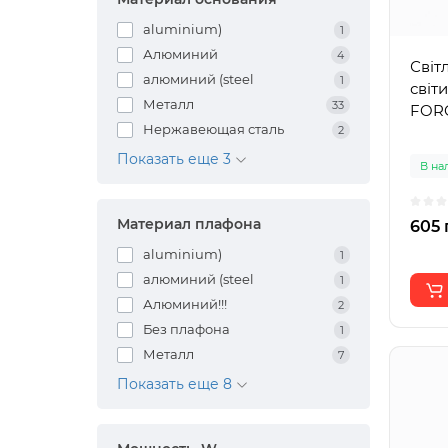
aluminium)
1
Алюминий
4
Світ
алюминий (steel
1
світ
Металл
33
FORC
Нержавеющая сталь
2
Показать еще 3
В на
Материал плафона
605 
aluminium)
1
алюминий (steel
1
Алюминий!!!
2
Без плафона
1
Металл
7
Показать еще 8