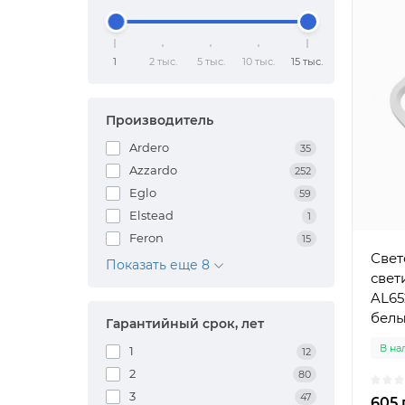
1
2 тыс.
5 тыс.
10 тыс.
15 тыс.
Производитель
Ardero
35
Azzardo
252
Eglo
59
Elstead
1
Feron
15
Свет
Показать еще 8
свет
AL65
бел
Гарантийный срок, лет
В на
1
12
2
80
3
47
605 