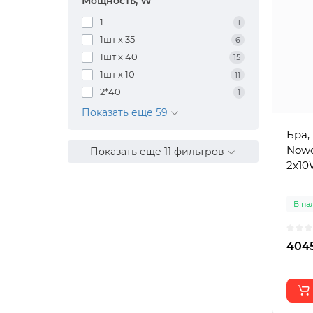
Мощность, W
1
1
1шт x 35
6
1шт x 40
15
1шт х 10
11
2*40
1
Показать еще 59
Бра,
Nowo
Показать еще 11 фильтров
2x10
В на
4045