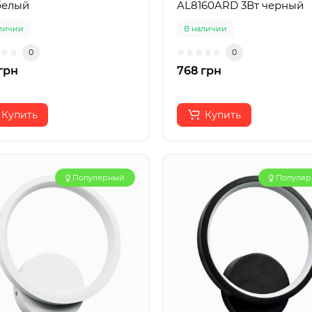
белый
AL8160ARD 3Вт черный
личии
В наличии
0
0
грн
768 грн
Купить
Купить
Популярный
Популя