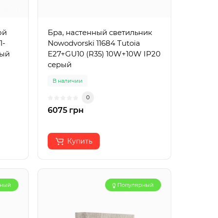
ой
Бра, настенный светильник
1-
Nowodvorski 11684 Tutoia
ный
E27+GU10 (R35) 10W+10W IP20
серый
В наличии
0
6075 грн
Купить
рный
Популярный