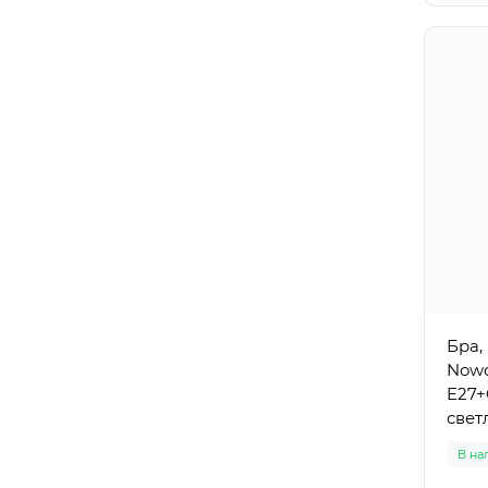
Бра,
Nowo
E27+
свет
В на