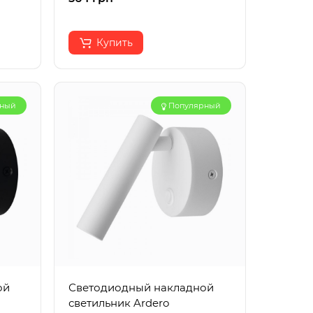
Купить
рный
Популярный
ой
Светодиодный накладной
светильник Ardero