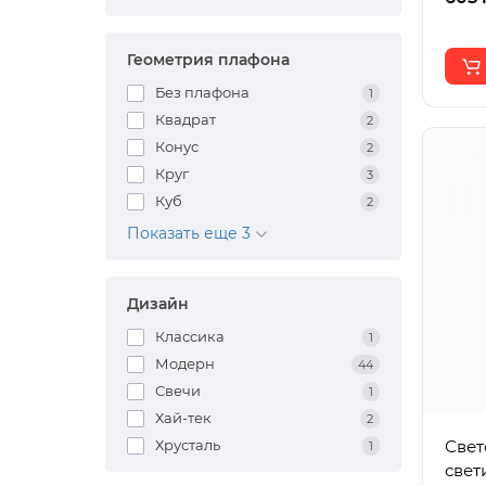
Геометрия плафона
Без плафона
1
Квадрат
2
Конус
2
Круг
3
Куб
2
Показать еще 3
Дизайн
Классика
1
Модерн
44
Свечи
1
Хай-тек
2
Свет
Хрусталь
1
свет