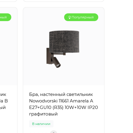
рный
Популярный
ник
Бра, настенный светильник
la B
Nowodvorski 11661 Amarela A
вый
E27+GU10 (R35) 10W+10W IP20
графитовый
В наличии