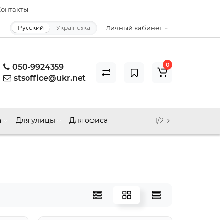
онтакты
Русский
Українська
Личный кабинет
0
050-9924359
stsoffice@ukr.net
а
Для улицы
Для офиса
1/2