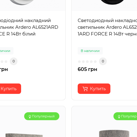
лодіодний накладний
Светодиодный накладн
ильник Ardero AL6521ARD
светильник Ardero AL652
E R 14Вт білий
1ARD FORCE R 14Вт чер
личии
В наличии
0
0
грн
605 грн
Купить
Купить
Популярный
Популя