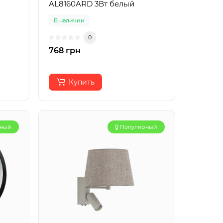
AL8160ARD 3Вт белый
В наличии
0
768 грн
Купить
рный
Популярный