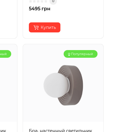
0
5495 грн
Купить
рный
Популярный
ник
Бра, настенный светильник