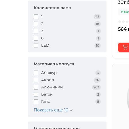
3Вт 
Количество ламп
В на
1
42
2
18
564 
3
1
6
1
LED
10
Материал корпуса
Абажур
4
Акрил
26
Алюминий
263
Бетон
2
Гипс
8
Показать еще 16
Материал основания