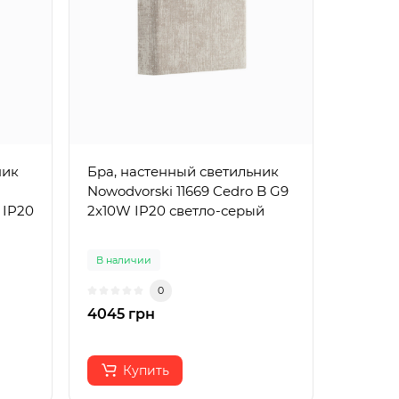
ник
Бра, настенный светильник
Nowodvorski 11669 Cedro B G9
 IP20
2x10W IP20 светло-серый
В наличии
0
4045 грн
Купить