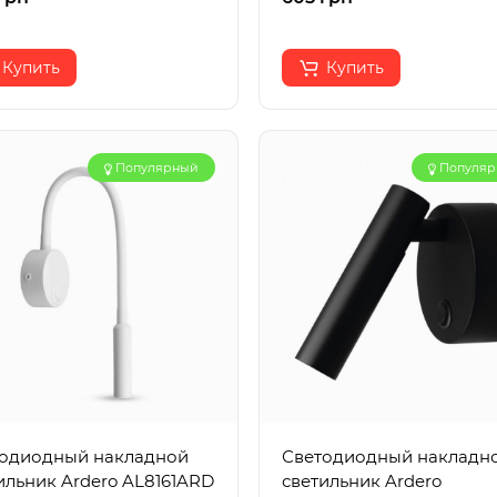
Купить
Купить
Популярный
Популя
одиодный накладной
Светодиодный накладн
ильник Ardero AL8161ARD
светильник Ardero