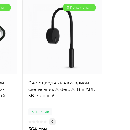
рный
Популярный
ой
Светодиодный накладной
2-
светильник Ardero AL8161ARD
ный
3Вт черный
В наличии
0
564 грн