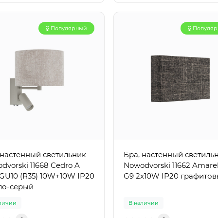
Популярный
Популя
 настенный светильник
Бра, настенный светиль
dvorski 11668 Cedro A
Nowodvorski 11662 Amare
GU10 (R35) 10W+10W IP20
G9 2x10W IP20 графито
ло-серый
личии
В наличии