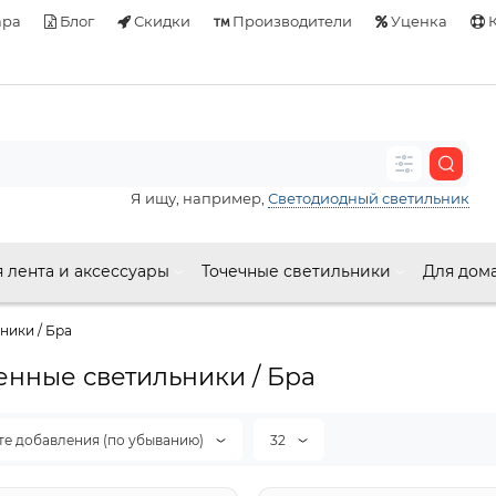
ара
Блог
Скидки
Производители
Уценка
К
Я ищу, например,
Светодиодный светильник
 лента и аксессуары
Точечные светильники
Для дом
ники / Бра
енные светильники / Бра
те добавления (по убыванию)
32