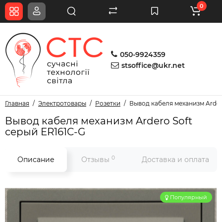
0
050-9924359
stsoffice@ukr.net
Главная
Электротовары
Розетки
Вывод кабеля механизм Arder
Вывод кабеля механизм Ardero Soft
серый ER161C-G
0
Описание
Отзывы
Доставка и оплата
Популярный