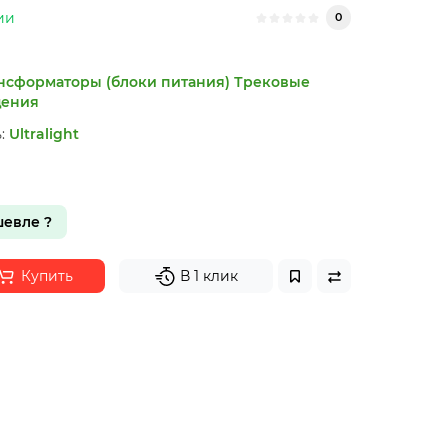
ии
0
нсформаторы (блоки питания)
Трековые
щения
:
Ultralight
евле ?
Купить
В 1 клик