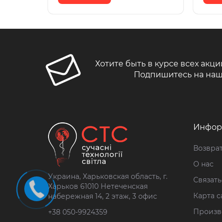
Хотите быть в курсе всех акци
Подпишитесь на наш
Инфор
Возврат
О нас
Украина, Харьковская область, г.
Связать
Харьков 61010 Нетеченская
Карта с
набережная 14, 2 этаж, 3 офис
Произв
+38 050-9924359