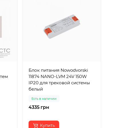
Блок питания Nowodvorski
Трансформа
стем
11874 NANO-LVM 24V 150W
10W дл
IP20 для трековой системы
белый
Есть в наличии
Есть в 
4335 грн
288 гр
Купить
К