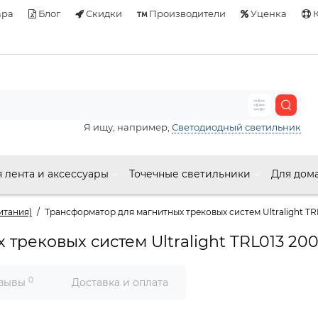
ара
Блог
Скидки
Производители
Уценка
К
Я ищу, например,
Светодиодный светильник
 лента и аксессуары
Точечные светильники
Для дом
итания)
Трансформатор для магнитных трековых систем Ultralight T
трековых систем Ultralight TRL013 20
0
зывы
Доставка и оплата