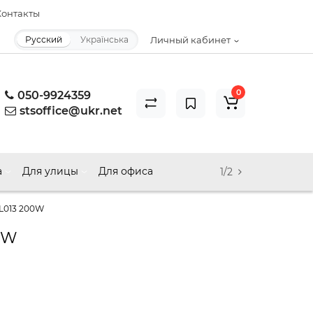
онтакты
Русский
Українська
Личный кабинет
0
050-9924359
stsoffice@ukr.net
а
Для улицы
Для офиса
1/2
RL013 200W
0W