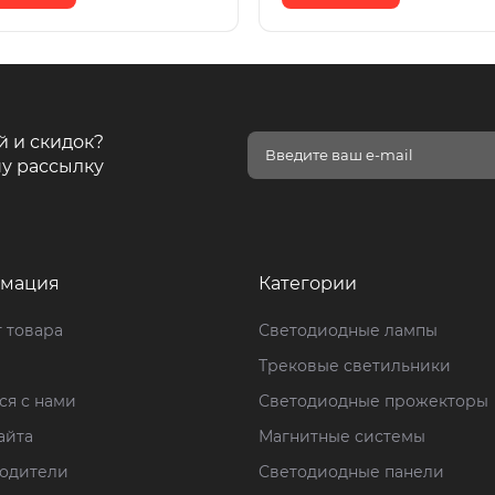
й и скидок?
у рассылку
мация
Категории
 товара
Светодиодные лампы
Трековые светильники
ся с нами
Светодиодные прожекторы
айта
Магнитные системы
одители
Светодиодные панели