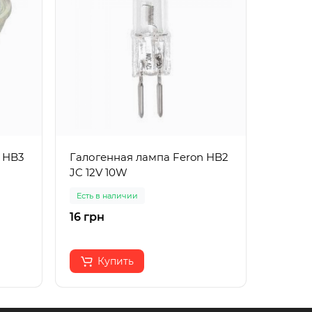
 HB3
Галогенная лампа Feron HB2
Галоге
JC 12V 10W
MR-16 
Есть в наличии
Есть в 
16 грн
48 грн
Купить
К