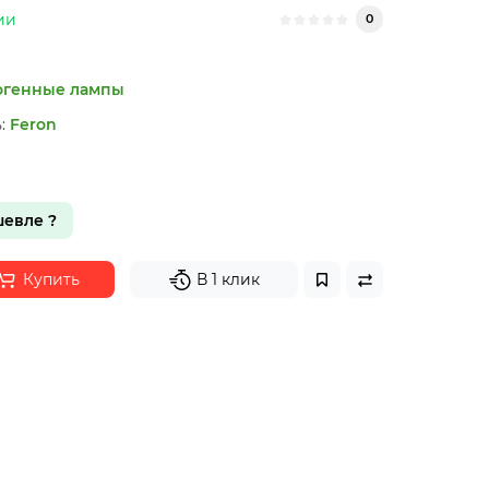
ии
0
огенные лампы
:
Feron
евле ?
Купить
В 1 клик