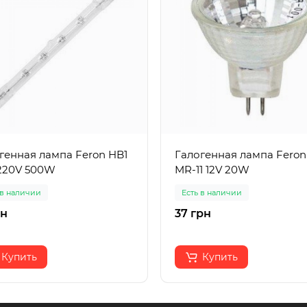
генная лампа Feron HB1
Галогенная лампа Feron
 220V 500W
MR-11 12V 20W
 в наличии
Есть в наличии
рн
37 грн
Купить
Купить