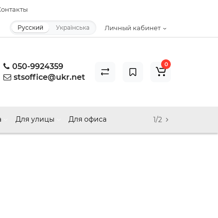
онтакты
Русский
Українська
Личный кабинет
0
050-9924359
stsoffice@ukr.net
а
Для улицы
Для офиса
1/2