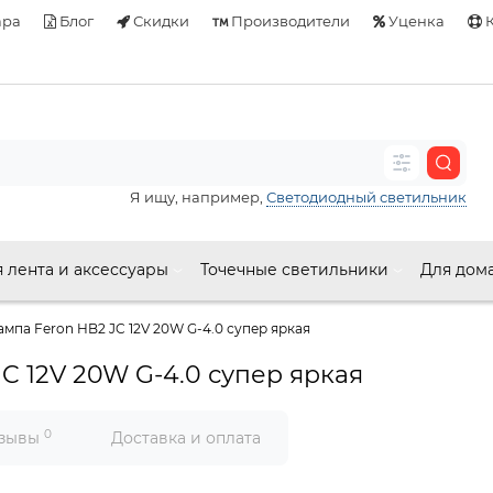
ара
Блог
Скидки
Производители
Уценка
К
Я ищу, например,
Светодиодный светильник
 лента и аксессуары
Точечные светильники
Для дом
ампа Feron HB2 JC 12V 20W G-4.0 супер яркая
C 12V 20W G-4.0 супер яркая
0
зывы
Доставка и оплата