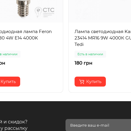
одиодная лампа Feron
Лампа светодиодная Ka
80 4W E14 4000K
23414 MR16 9W 4000К G
Tedi
 в наличии
Есть в наличии
рн
180 грн
Купить
Купить
й и скидок?
у рассылку