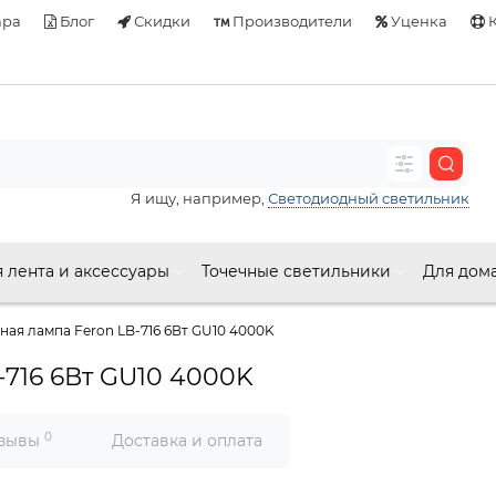
ара
Блог
Скидки
Производители
Уценка
К
Я ищу, например,
Светодиодный светильник
 лента и аксессуары
Точечные светильники
Для дом
ая лампа Feron LB-716 6Вт GU10 4000K
-716 6Вт GU10 4000K
0
зывы
Доставка и оплата