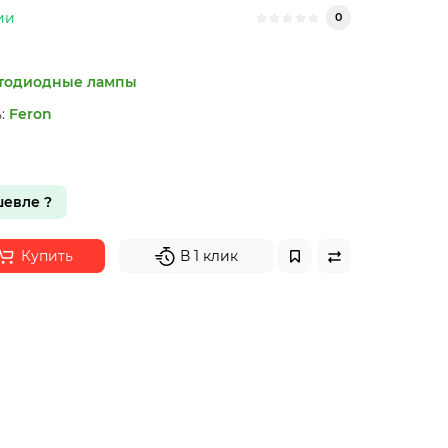
ии
0
тодиодные лампы
:
Feron
евле ?
Купить
В 1 клик