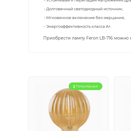
• Устойчивый к перепадам напряжения др
• Долговечный светодиодный источник;
• Мгновенное включение без мерцания;
• Энергоэффективность класса A+.
Приобрести лампу Feron LB-716 можно
Популярный