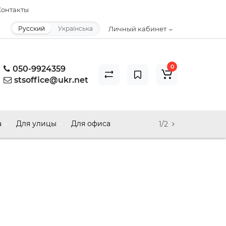
онтакты
Русский
Українська
Личный кабинет
0
050-9924359
stsoffice@ukr.net
а
Для улицы
Для офиса
1/2