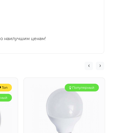
по наилучшим ценам!
Топ
Популярный
рный