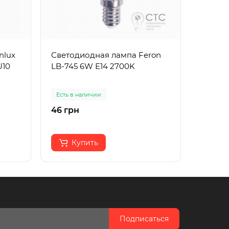
nlux
Светодиодная лампа Feron
Свето
U10
LB-745 6W E14 2700K
Nowodv
LED 8
Есть в наличии
Есть в 
46 грн
376 гр
Купить
К
Подписаться