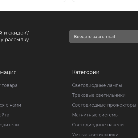
й и скидок?
у рассылку
мация
Категории
 товара
Светодиодные лампы
Трековые светильники
ся с нами
Светодиодные прожекторы
айта
Магнитные системы
одители
Светодиодные панели
Умные светильники