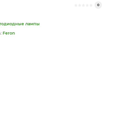
0
тодиодные лампы
:
Feron