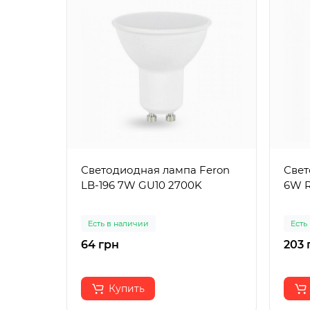
Светодиодная лампа Feron
Свет
LB-196 7W GU10 2700K
6W R
Есть в наличии
Есть
64 грн
203 
Купить