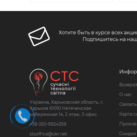
Хотите быть в курсе всех акци
Подпишитесь на наш
Инфор
Возврат
О нас
Украина, Харьковская область, г.
Связать
Харьков 61010 Нетеченская
Карта с
набережная 14, 2 этаж, 3 офис
Произв
+38 050-9924359
Скидки
stsoffice@ukr.net