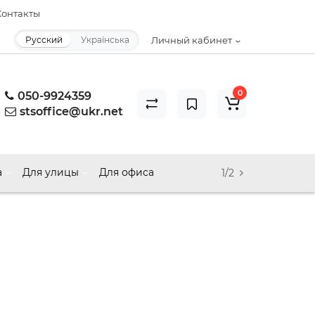
онтакты
Русский
Українська
Личный кабинет
0
050-9924359
stsoffice@ukr.net
а
Для улицы
Для офиса
1/2