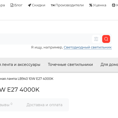
ара
Блог
Скидки
Производители
Уценка
К
Я ищу, например,
Светодиодный светильник
 лента и аксессуары
Точечные светильники
Для дом
ная лампа LB940 10W E27 4000K
0W E27 4000K
0
зывы
Доставка и оплата