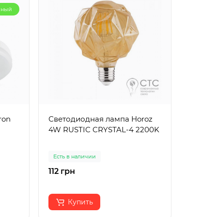
рный
ron
Светодиодная лампа Horoz
Светод
4W RUSTIC CRYSTAL-4 2200K
LB-737
Есть в наличии
Есть в 
112 грн
100 гр
Купить
К