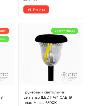
Купить
кция
Популярный
рный
Грунтовый светильник
18
Lemanso 1LED IP44 CAB119
пластмасса 6500K