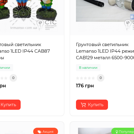
товый светильник
Грунтовый светильник
nso 1LED IP44 CAB87
Lemanso 1LED IP44 реж
фы
CAB129 металл 6500-90
личии
В наличии
0
0
грн
176 грн
Купить
Купить
Акция
Популя