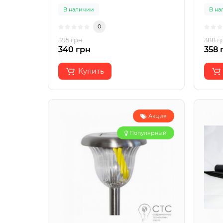
В наличии
В на
0
395 грн
388 г
340 грн
358 
Купить
Акция
Популярный