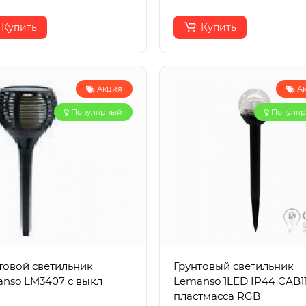
Купить
Купить
Акция
А
Популярный
Популя
товой светильник
Грунтовый светильник
nso LM3407 с выкл
Lemanso 1LED IP44 CAB1
пластмасса RGB