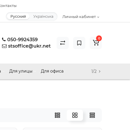
онтакты
Русский
Українська
Личный кабинет
0
050-9924359
stsoffice@ukr.net
а
Для улицы
Для офиса
1/2