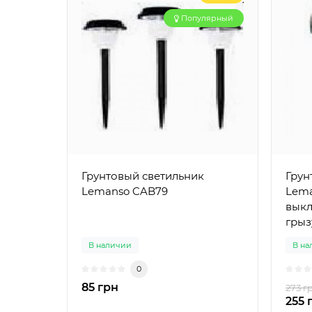
Популярный
Грунтовый светильник
Грун
Lemanso CAB79
Lema
выкл
грыз
В наличии
В на
0
85 грн
273 г
255 