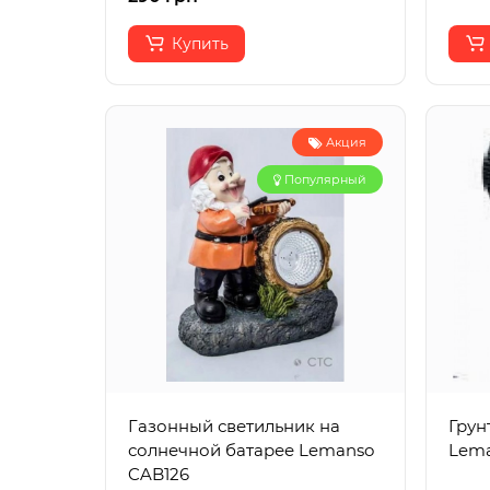
Купить
Акция
Популярный
Газонный светильник на
Грун
солнечной батарее Lemanso
Lema
CAB126