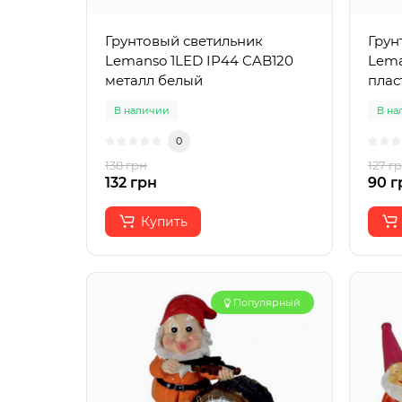
Грунтовый светильник
Грун
Lemanso 1LED IP44 CAB120
Lema
металл белый
плас
В наличии
В на
0
138 грн
127 г
132 грн
90 г
Купить
Популярный