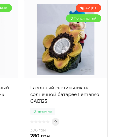
рный
Акция
Популярный
овый
Газонный светильник на
ик
солнечной батарее Lemanso
CAB125
В наличии
0
306 грн
280 грн