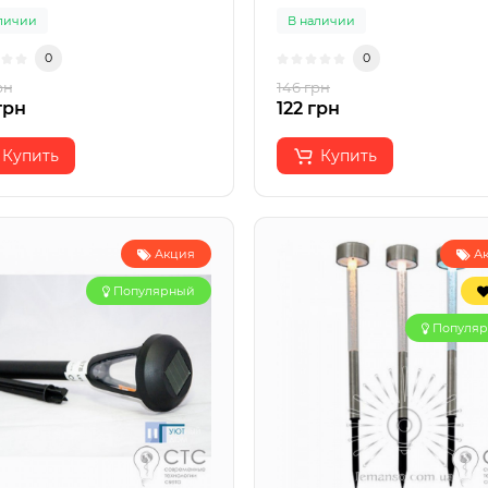
личии
В наличии
0
0
рн
146 грн
грн
122 грн
Купить
Купить
Акция
А
Популярный
Популя