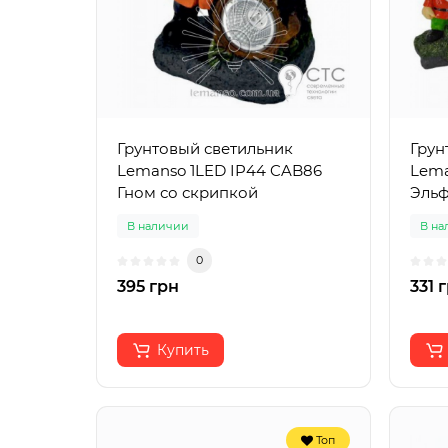
Грунтовый светильник
Грун
Lemanso 1LED IP44 CAB86
Lema
Гном со скрипкой
Эль
В наличии
В на
0
395 грн
331 
Купить
Топ