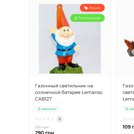
Акция
Популярный
Газонный светильник на
Газо
солнечной батарее Lemanso
свет
CAB127
Lema
В наличии
В на
0
109 
331 грн
290 грн