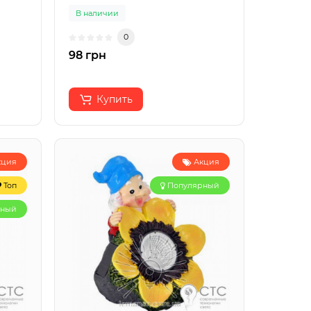
В наличии
0
98 грн
Купить
кция
Акция
Топ
Популярный
рный