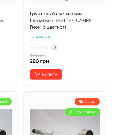
Грунтовый светильник
75
Lemanso 1LED IP44 CAB85
Гном с цветком
В наличии
0
306 грн
280 грн
Купить
рный
Акция
Популярный