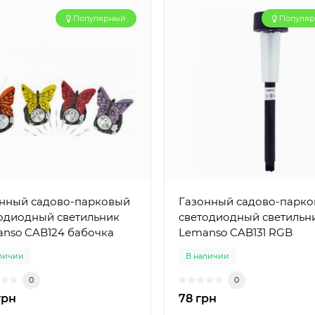
Популярный
Популя
нный садово-парковый
Газонный садово-парк
одиодный светильник
светодиодный светильн
nso CAB124 бабочка
Lemanso CAB131 RGB
личии
В наличии
0
0
грн
78 грн