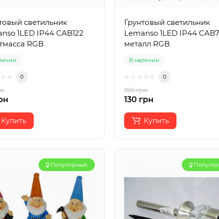
товый светильник
Грунтовый светильник
nso 1LED IP44 CAB122
Lemanso 1LED IP44 CAB
тмасса RGB
металл RGB
личии
В наличии
0
0
рн
150 грн
рн
130 грн
Купить
Купить
Популярный
Популя