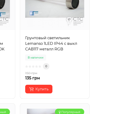
Грунтовый светильник
им
Lemanso 1LED IP44 с выкл
00K
CAB117 металл RGB
В наличии
0
150 грн
135 грн
Купить
рный
Популярный