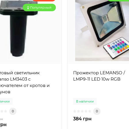
Популярный
товый светильник
Прожектор LEMANSO /
nso LM3403 с
LMP9-11 LED 10w RGB
ючателем от кротов и
унов
личии
В наличии
0
0
384 грн
рн
грн