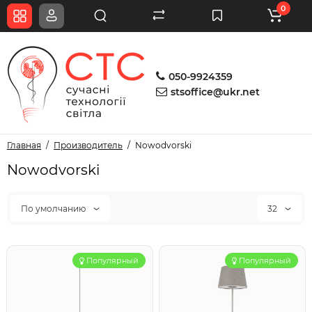
0
050-9924359
stsoffice@ukr.net
Главная
Производитель
Nowodvorski
Nowodvorski
По умолчанию
32
Популярный
Популярный