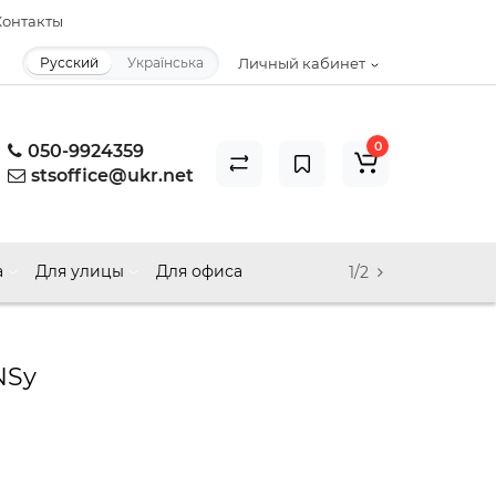
онтакты
Русский
Українська
Личный кабинет
0
050-9924359
stsoffice@ukr.net
а
Для улицы
Для офиса
1/2
NSy