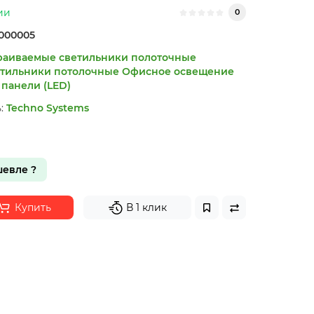
ии
0
000005
раиваемые светильники полоточные
тильники потолочные
Офисное освещение
панели (LED)
:
Techno Systems
евле ?
Купить
В 1 клик