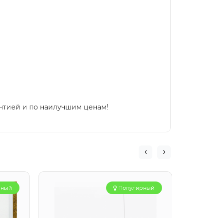
нтией и по наилучшим ценам!
рный
Популярный