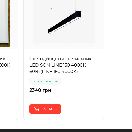
ик
Светодиодный светильник
Светод
500K
LEDISON LINE 150 4000К
AL2120
60Вт(LINE 150 4000К)
матов
Есть в наличии
Есть в 
2340 грн
911 гр
Купить
К