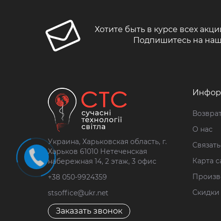
Хотите быть в курсе всех акци
Подпишитесь на наш
Инфор
Возврат
О нас
Украина, Харьковская область, г.
Связать
Харьков 61010 Нетеченская
Карта с
набережная 14, 2 этаж, 3 офис
Произв
+38 050-9924359
Скидки
stsoffice@ukr.net
Заказать звонок