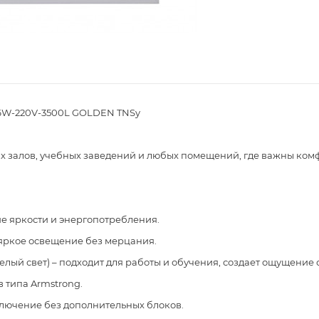
36W-220V-3500L GOLDEN TNSy
х залов, учебных заведений и любых помещений, где важны комф
е яркости и энергопотребления.
 яркое освещение без мерцания.
елый свет) – подходит для работы и обучения, создает ощущение
в типа Armstrong.
ключение без дополнительных блоков.