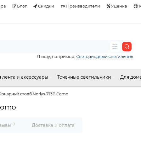
ара
Блог
Скидки
Производители
Уценка
К
Я ищу, например,
Светодиодный светильник
 лента и аксессуары
Точечные светильники
Для дом
Фонарный столб Norlys 373B Como
Como
0
зывы
Доставка и оплата