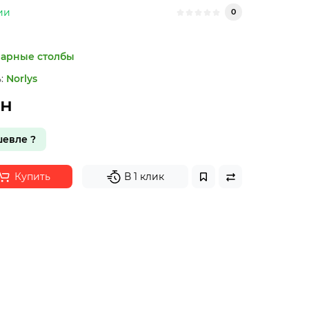
ии
0
арные столбы
:
Norlys
рн
евле ?
Купить
В 1 клик