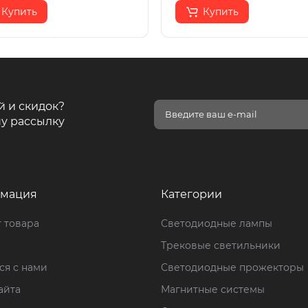
Купить
Купить
й и скидок?
у рассылку
мация
Категории
 товара
Светодиодные лампы
Трековые светильники
ся с нами
Светодиодные прожекторы
айта
Магнитные системы