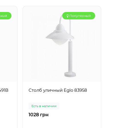
рный
Популярный
491B
Столб уличный Eglo 83958
Светил
31361-A
Есть в наличии
Есть в 
1028 грн
9180 г