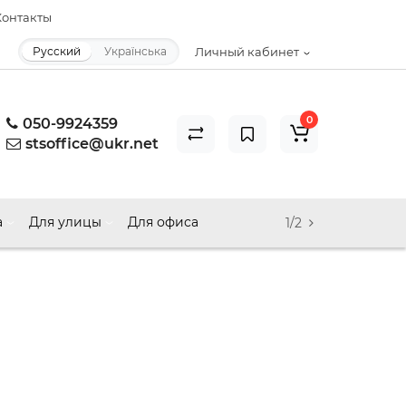
онтакты
Русский
Українська
Личный кабинет
0
050-9924359
stsoffice@ukr.net
а
Для улицы
Для офиса
1/2