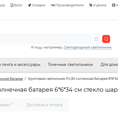
ара
Блог
Скидки
Производители
Уценка
К
Я ищу, например,
Светодиодный светильник
 лента и аксессуары
Точечные светильники
Для дом
ечной батарее
Грунтовый светильник PL135 солнечная батарея 6*6*3
олнечная батарея 6*6*34 см стекло шар
0
зывы
Доставка и оплата