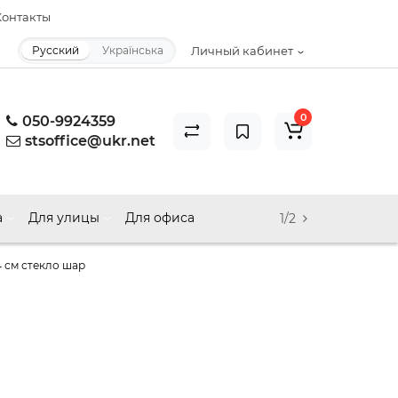
онтакты
Русский
Українська
Личный кабинет
0
050-9924359
stsoffice@ukr.net
а
Для улицы
Для офиса
1/2
4 см стекло шар