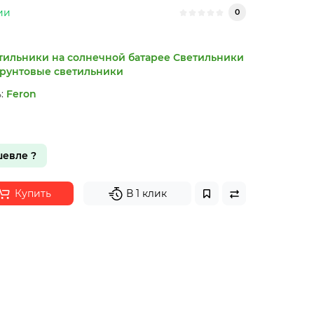
ии
0
тильники на солнечной батарее
Светильники
Грунтовые светильники
:
Feron
евле ?
Купить
В 1 клик