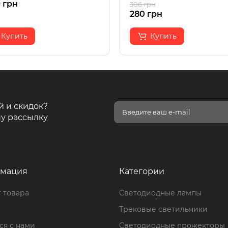
 грн
306 грн
280 грн
Купить
Купить
й и скидок?
у рассылку
мация
Категории
 товара
Светодиодные лампы
Трековые светильники
ся с нами
Светодиодные прожекторы