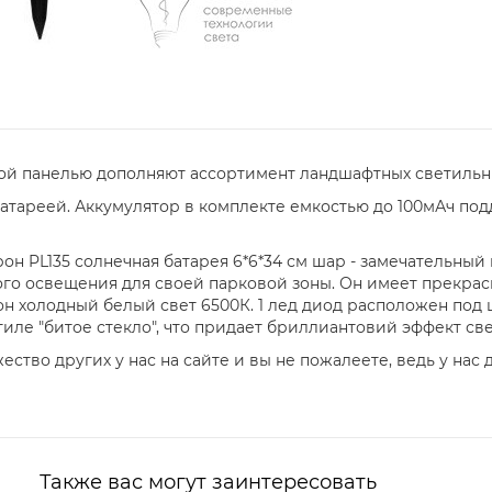
ой панелью дополняют ассортимент ландшафтных светильни
тареей. Аккумулятор в комплекте емкостью до 100мАч под
он PL135 солнечная батарея 6*6*34 см шар - замечательный
ого освещения для своей парковой зоны. Он имеет прекрас
он холодный белый свет 6500К. 1 лед диод расположен под
иле "битое стекло", что придает бриллиантовий эффект св
ство других у нас на сайте и вы не пожалеете, ведь у нас
Также вас могут заинтересовать