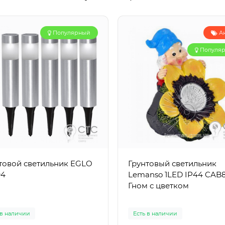
Популярный
А
Популя
товой светильник EGLO
Грунтовый светильник
94
Lemanso 1LED IP44 CAB
Гном с цветком
 в наличии
Есть в наличии