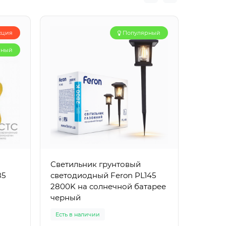
кция
Популярный
рный
Светильник грунтовый
Грунто
85
светодиодный Feron PL145
48484
2800K на солнечной батарее
черный
Есть в наличии
Есть в 