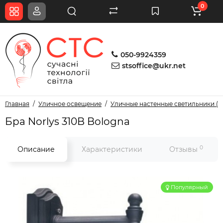
0
050-9924359
stsoffice@ukr.net
Главная
Уличное освещение
Уличные настенные светильники (б
Бра Norlys 310B Bologna
0
Описание
Характеристики
Отзывы
Популярный