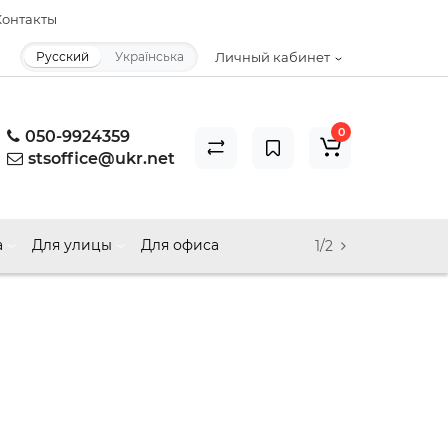
онтакты
Русский
Українська
Личный кабинет
0
050-9924359
stsoffice@ukr.net
а
Для улицы
Для офиса
1/2