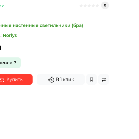
ии
0
чные настенные светильники (бра)
:
Norlys
н
евле ?
Купить
В 1 клик