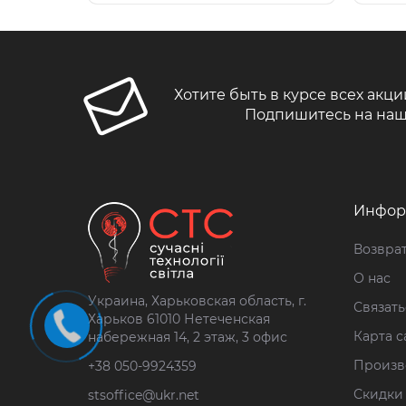
Хотите быть в курсе всех акци
Подпишитесь на наш
Инфор
Возврат
О нас
Украина, Харьковская область, г.
Связать
Харьков 61010 Нетеченская
Карта с
набережная 14, 2 этаж, 3 офис
Произв
+38 050-9924359
Скидки
stsoffice@ukr.net