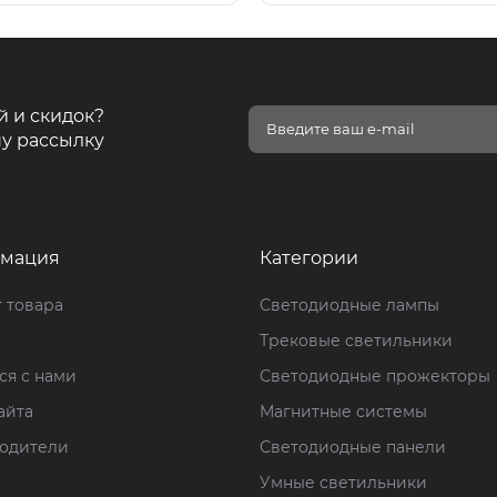
й и скидок?
у рассылку
мация
Категории
 товара
Светодиодные лампы
Трековые светильники
ся с нами
Светодиодные прожекторы
айта
Магнитные системы
одители
Светодиодные панели
Умные светильники