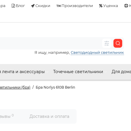
ара
Блог
Скидки
Производители
Уценка
К
Я ищу, например,
Светодиодный светильник
 лента и аксессуары
Точечные светильники
Для дом
етильники (бра)
Бра Norlys 610B Berlin
0
зывы
Доставка и оплата