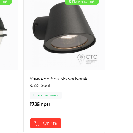
рный
Популярный
Уличное бра Nowodvorski
Настен
9555 Soul
95112 P
Есть в наличии
Есть в 
1725 грн
3313 г
Купить
К