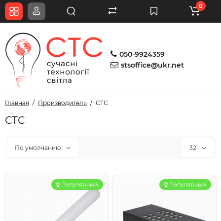
0
050-9924359
stsoffice@ukr.net
Главная
Производитель
СТС
СТС
По умолчанию
32
Популярный
Популярный