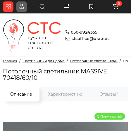
0
050-9924359
stsoffice@ukr.net
Главная
Светильники для дома
Потолочные светильники
Пото
Потолочный светильник MASSIVE
70418/60/10
0
Описание
Характеристики
Отзывы
Популярный