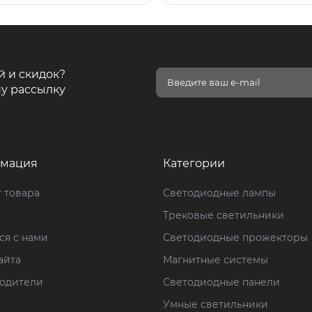
й и скидок?
у рассылку
мация
Категории
 товара
Светодиодные лампы
Трековые светильники
ся с нами
Светодиодные прожекторы
айта
Магнитные системы
одители
Светодиодные панели
Умные светильники