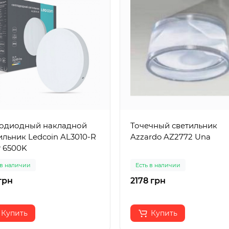
одиодный накладной
Точечный светильник
ильник Ledcoin AL3010-R
Azzardo AZ2772 Una
т 6500K
 в наличии
Есть в наличии
грн
2178 грн
Купить
Купить