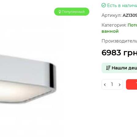
Есть в налич
Популярный
Артикул:
AZ130
Категория:
Пот
ванной
Производитель
6983 гр
Нашли деш