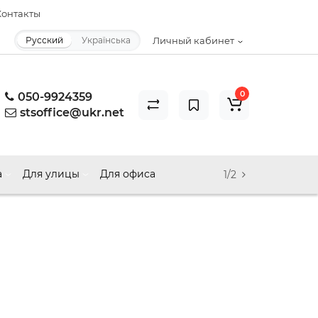
онтакты
Русский
Українська
Личный кабинет
0
050-9924359
stsoffice@ukr.net
а
Для улицы
Для офиса
1/2