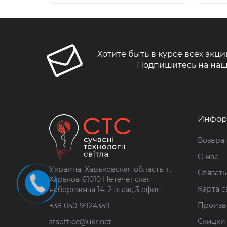
Хотите быть в курсе всех акци
Подпишитесь на наш
Инфор
Возврат
О нас
Украина, Харьковская область, г.
Связать
Харьков 61010 Нетеченская
Карта с
набережная 14, 2 этаж, 3 офис
Произв
+38 050-9924359
Скидки
stsoffice@ukr.net