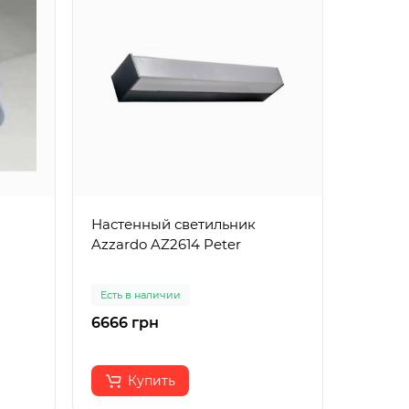
Настенный светильник
Светил
Azzardo AZ2614 Peter
94999 
Есть в наличии
Есть в 
6666 грн
7197 г
Купить
К