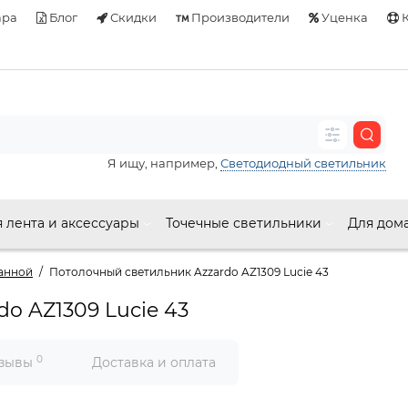
ара
Блог
Скидки
Производители
Уценка
К
Я ищу, например,
Светодиодный светильник
 лента и аксессуары
Точечные светильники
Для дом
ванной
Потолочный светильник Azzardo AZ1309 Lucie 43
o AZ1309 Lucie 43
0
зывы
Доставка и оплата