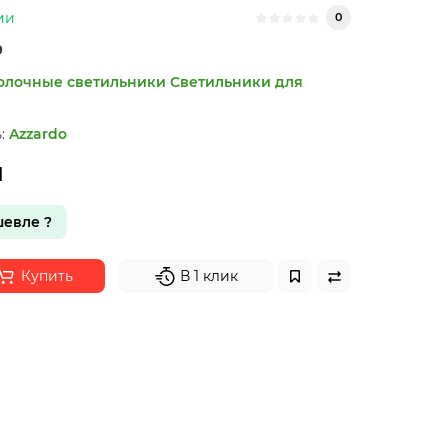
ии
0
9
олочные светильники
Светильники для
:
Azzardo
н
евле ?
Купить
В 1 клик