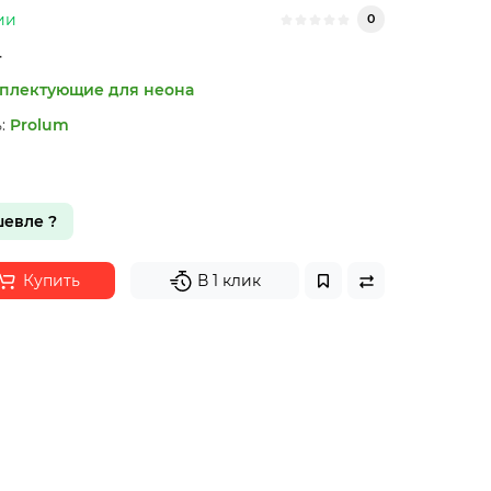
ии
0
4
плектующие для неона
:
Prolum
евле ?
Купить
В 1 клик