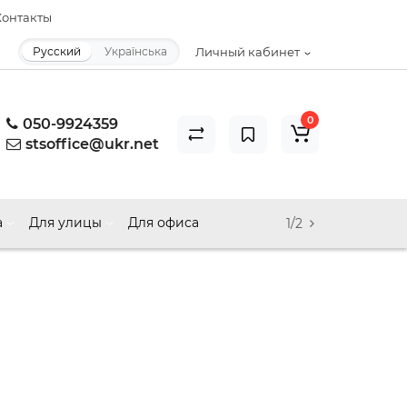
онтакты
Русский
Українська
Личный кабинет
0
050-9924359
stsoffice@ukr.net
а
Для улицы
Для офиса
1/2