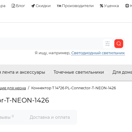
ара
Блог
Скидки
Производители
Уценка
К
Я ищу, например,
Светодиодный светильник
 лента и аксессуары
Точечные светильники
Для дом
ие для неона
Коннектор Т 14*26 PL-Connector-T-NEON-1426
or-T-NEON-1426
0
зывы
Доставка и оплата