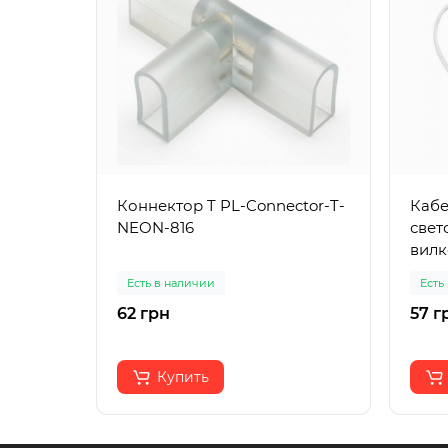
Коннектор T PL-Connector-T-
Кабе
NEON-816
свет
вилк
Есть в наличии
Есть
62 грн
57 г
Купить