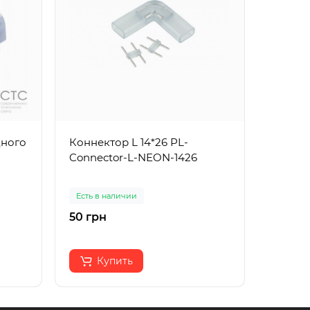
дного
Коннектор L 14*26 PL-
Заглуш
Connector-L-NEON-1426
неона 
Есть в наличии
Есть в 
50 грн
4 грн
Купить
К