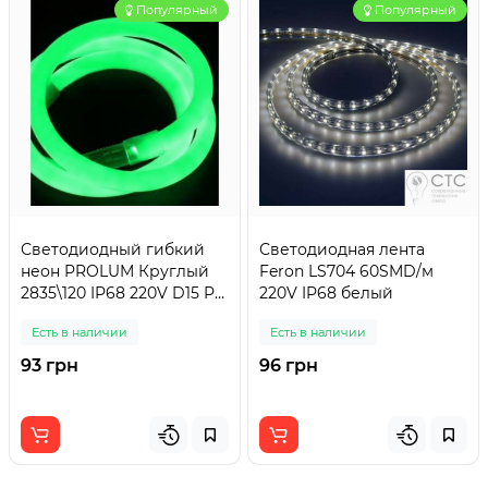
Популярный
Популярный
Светодиодный гибкий
Светодиодная лента
неон PROLUM Круглый
Feron LS704 60SMD/м
2835\120 IP68 220V D15 PL-
220V IP68 белый
220-2835-120-G-WP-RD-
Есть в наличии
Есть в наличии
NEON
93 грн
96 грн