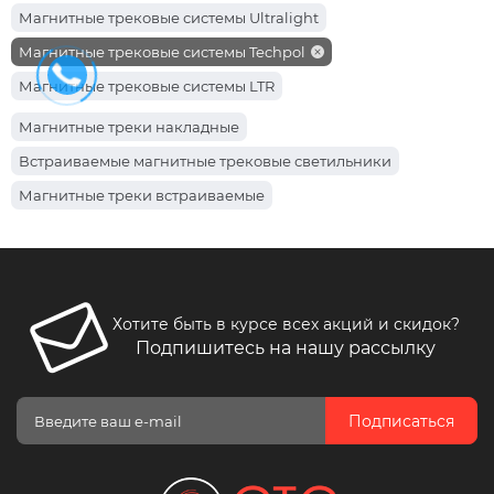
Магнитные трековые системы Ultralight
Магнитные трековые системы Techpol
Магнитные трековые системы LTR
Магнитные трековые системы Light hub
Магнитные треки накладные
Магнитные трековые системы Electro House
Встраиваемые магнитные трековые светильники
Магнитные трековые системы Ardero
Магнитные треки встраиваемые
Магнитные трековые системы Feron
Хотите быть в курсе всех акций и скидок?
Подпишитесь на нашу рассылку
Подписаться