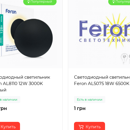
Популярный
Популя
одиодный светильник
Светодиодный светильн
n AL8110 12W 3000K
Feron AL5075 18W 6500K
ный
 в наличии
Есть в наличии
 грн
1 грн
Купить
Купить