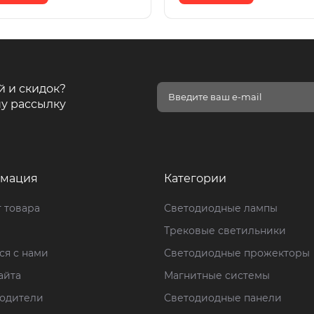
й и скидок?
у рассылку
мация
Категории
 товара
Светодиодные лампы
Трековые светильники
ся с нами
Светодиодные прожекторы
айта
Магнитные системы
одители
Светодиодные панели