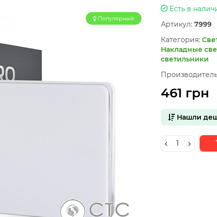
Есть в налич
Популярный
Артикул:
7999
Категория:
Све
Накладные све
светильники
Производитель
461 грн
Нашли деш