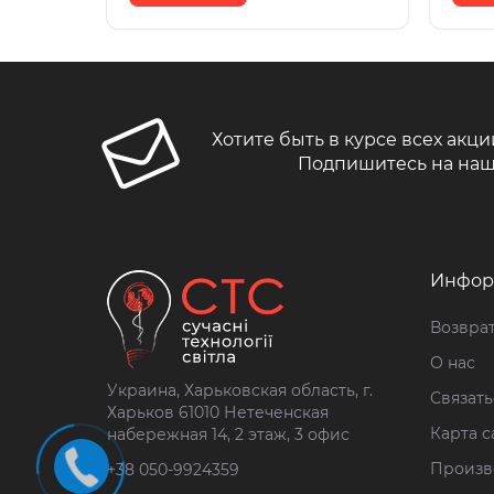
Хотите быть в курсе всех акци
Подпишитесь на наш
Инфор
Возврат
О нас
Украина, Харьковская область, г.
Связать
Харьков 61010 Нетеченская
Карта с
набережная 14, 2 этаж, 3 офис
Произв
+38 050-9924359