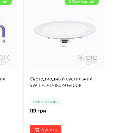
рный
Популярный
ик
Светодиодный светильник
Крепеж
9W LED-R-150-9 6400К
LD4020
серии 
Есть в наличии
Есть в 
119 грн
118 гр
Купить
К