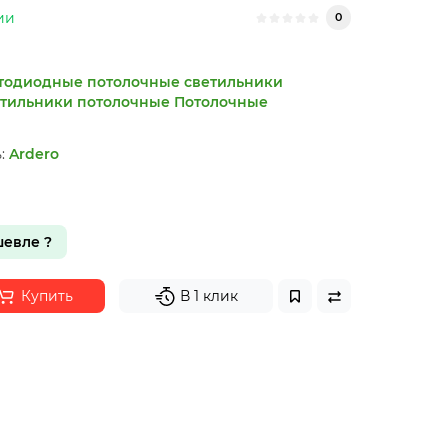
ии
0
тодиодные потолочные светильники
тильники потолочные
Потолочные
:
Ardero
евле ?
Купить
В 1 клик