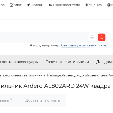
ара
Блог
Скидки
Производители
Уценка
К
Я ищу, например,
Светодиодный светильник
 лента и аксессуары
Точечные светильники
Для дом
 потолочные светильники
Накладной светодиодный светильник Ar
тильник Ardero AL802ARD 24W квадра
0
зывы
Доставка и оплата