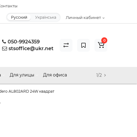
онтакты
Русский
Українська
Личный кабинет
0
050-9924359
stsoffice@ukr.net
а
Для улицы
Для офиса
1/2
dero AL802ARD 24W квадрат
т