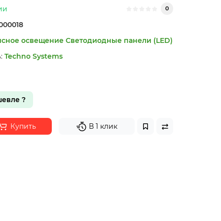
ии
0
000018
сное освещение
Светодиодные панели (LED)
:
Techno Systems
евле ?
Купить
В 1 клик