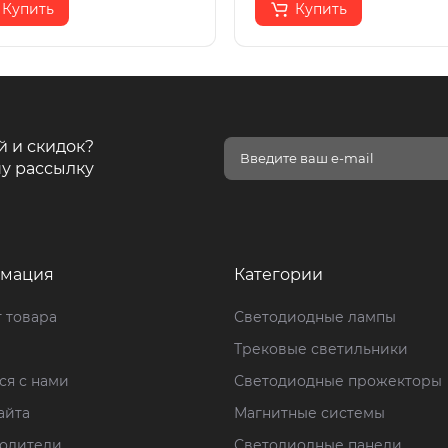
Купить
Купить
й и скидок?
у рассылку
мация
Категории
 товара
Светодиодные лампы
Трековые светильники
ся с нами
Светодиодные прожекторы
айта
Магнитные системы
одители
Светодиодные панели