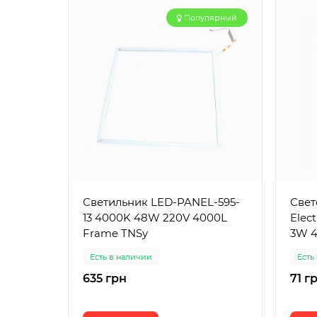
Популярный
Светильник LED-PANEL-595-
Свет
13 4000K 48W 220V 4000L
Elec
Frame TNSy
3W 4
Есть в наличии
Есть
635 грн
71 г