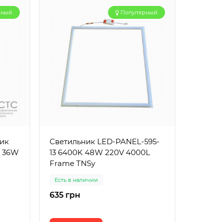
рный
Популярный
ик
Светильник LED-PANEL-595-
Димми
0 36W
13 6400K 48W 220V 4000L
MiLigh
Frame TNSy
CCT 4
Есть в наличии
Есть в 
635 грн
3130 г