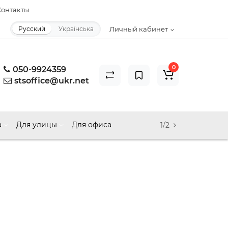
онтакты
Русский
Українська
Личный кабинет
0
050-9924359
stsoffice@ukr.net
а
Для улицы
Для офиса
1/2