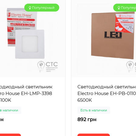
Популярный
Популя
одиодный светильник
Светодиодный светильн
tro House EH-LMP-3398
Electro House EH-PB-011
100K
6500K
 в наличии
Есть в наличии
рн
892 грн