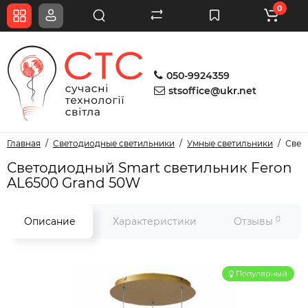
0
050-9924359
stsoffice@ukr.net
Главная
Светодиодные светильники
Умные светильники
Свет
Светодиодный Smart светильник Feron
AL6500 Grand 50W
0
Описание
Характеристики
Отзывы
Популярный