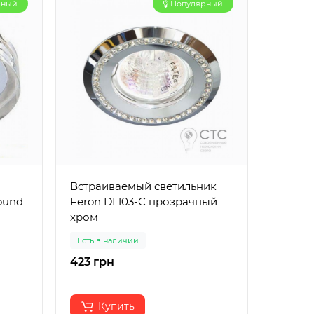
рный
Популярный
Встраиваемый светильник
Светил
ound
Feron DL103-С прозрачный
потоло
хром
прозра
Есть в наличии
Есть в 
423 грн
690 г
Купить
К