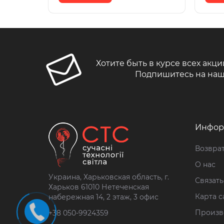
Хотите быть в курсе всех акци
Подпишитесь на наш
Инфор
Возврат
О нас
Украина, Харьковская область, г.
Связать
Харьков 61010 Нетеченская
Карта с
набережная 14, 2 этаж, 3 офис
Произв
+38 050-9924359