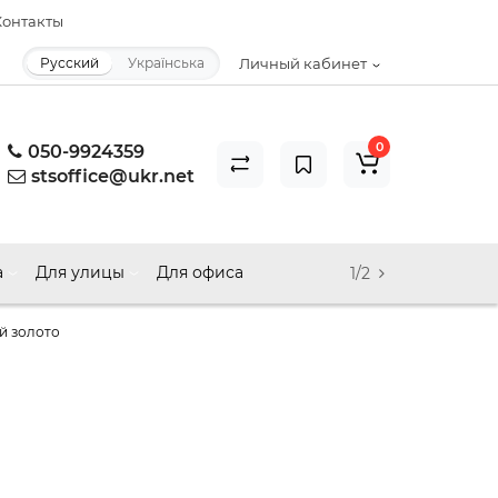
онтакты
Русский
Українська
Личный кабинет
0
050-9924359
stsoffice@ukr.net
а
Для улицы
Для офиса
1/2
й золото