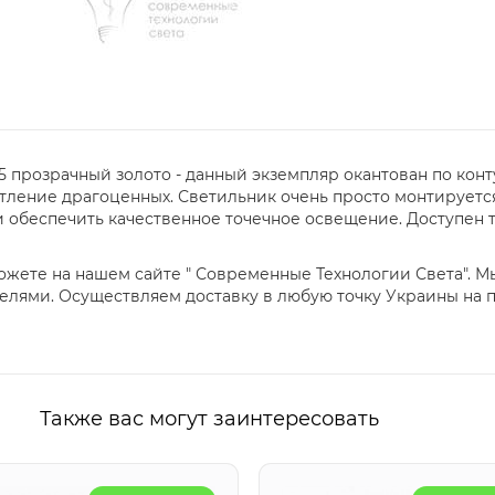
 прозрачный золото - данный экземпляр окантован по кон
тление драгоценных. Светильник очень просто монтируетс
 обеспечить качественное точечное освещение. Доступен т
ожете на нашем сайте " Современные Технологии Света". М
лями. Осуществляем доставку в любую точку Украины на 
Также вас могут заинтересовать