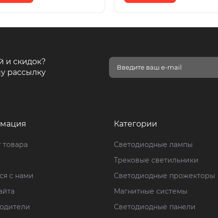
й и скидок?
у рассылку
мация
Категории
 товара
Светодиодные лампы
Трековые светильники
ся с нами
Светодиодные прожекторы
айта
Магнитные системы
одители
Светодиодные панели