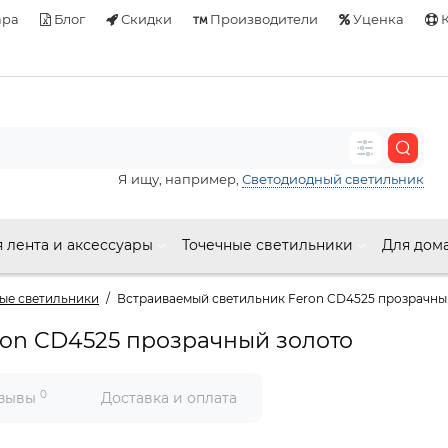
ара
Блог
Скидки
Производители
Уценка
К
Я ищу, например,
Светодиодный светильник
 лента и аксессуары
Точечные светильники
Для дом
ые светильники
Встраиваемый светильник Feron CD4525 прозрачны
ron CD4525 прозрачный золото
0
зывы
Доставка и оплата