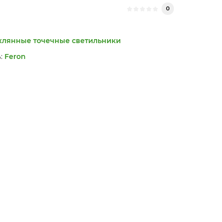
0
клянные точечные светильники
:
Feron