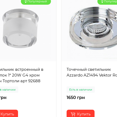
Популярный
Популя
ильник встроенный в
Точечный светильник
лок 1* 20W G4 хром
Azzardo AZ1494 Vektor R
н Тортоли арт 92688
 в наличии
Есть в наличии
грн
1650 грн
Купить
Купить