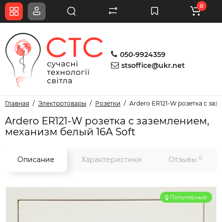
0
050-9924359
stsoffice@ukr.net
Главная
Электротовары
Розетки
Ardero ER121-W розетка с заз
Ardero ER121-W розетка с заземлением,
механизм белый 16А Soft
0
Описание
Характеристики
Отзывы
Популярный