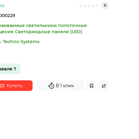
ии
0
000229
раиваемые светильники полоточные
щение
Светодиодные панели (LED)
:
Techno Systems
евле ?
Купить
В 1 клик