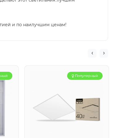
 делают этот светильник лучшим
тией и по наилучшим ценам!
рный
Популярный