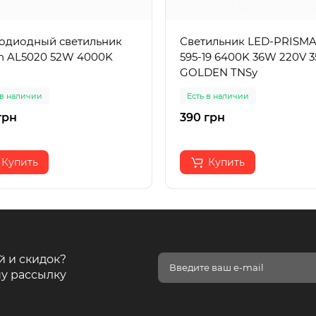
одиодный светильник
Светильник LED-PRISMA
n AL5020 52W 4000K
595-19 6400K 36W 220V 
GOLDEN TNSy
 в наличии
Есть в наличии
грн
390 грн
Купить
Купить
й и скидок?
у рассылку