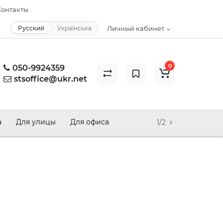
онтакты
Русский
Українська
Личный кабинет
0
050-9924359
stsoffice@ukr.net
а
Для улицы
Для офиса
1/2