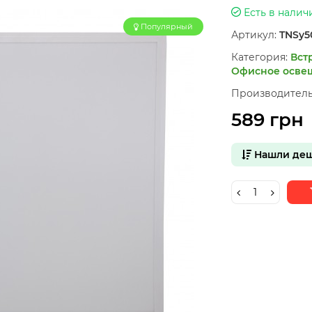
Есть в налич
Популярный
Артикул:
TNSy5
Категория:
Вст
Офисное осве
Производитель
589 грн
Нашли деш