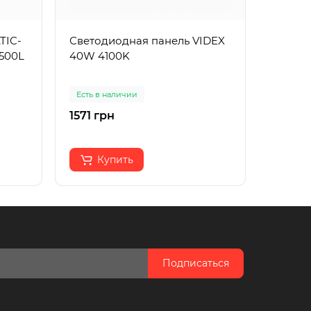
TIC-
Светодиодная панель VIDEX
Встра
3500L
40W 4100K
светиль
зеркал
Есть в наличии
Есть в 
1571 грн
245 гр
Купить
К
Подписаться