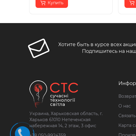
Купить
Хотите быть в курсе всех акци
Подпишитесь на наш
Инфор
Возврат
О нас
Украина, Харьковская область, г.
Связать
Харьков 61010 Нетеченская
Карта с
набережная 14, 2 этаж, 3 офис
Произв
+38 050-9924359