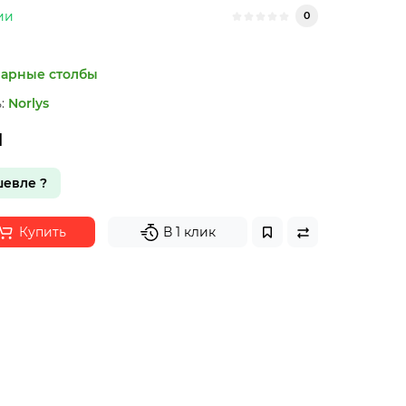
ии
0
арные столбы
:
Norlys
н
евле ?
Купить
В 1 клик