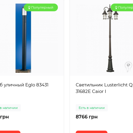
Популярный
Популя
б уличный Eglo 83431
Светильник Lusterlicht 
31682E Caior I
 в наличии
Есть в наличии
 грн
8766 грн