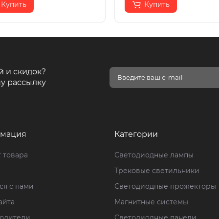
Купить
Купить
й и скидок?
у рассылку
мация
Категории
 товара
Светодиодные лампы
Трековые светильники
ся с нами
Светодиодные прожекторы
айта
Магнитные системы
одители
Светодиодные панели