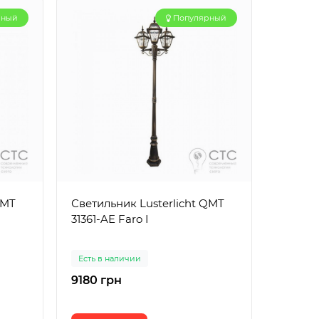
рный
Популярный
QMT
Светильник Lusterlicht QMT
Свето
31361-AE Faro I
опора 
GREEN
Есть в наличии
Есть в 
9180 грн
33173 