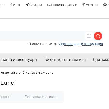
ара
Блог
Скидки
Производители
Уценка
К
Я ищу, например,
Светодиодный светильник
 лента и аксессуары
Точечные светильники
Для дом
Фонарный столб Norlys 275GA Lund
 Lund
0
зывы
Доставка и оплата