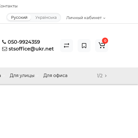
онтакты
Русский
Українська
Личный кабинет
0
050-9924359
stsoffice@ukr.net
а
Для улицы
Для офиса
1/2