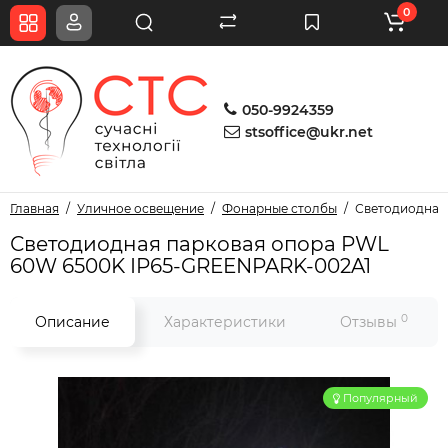
0
050-9924359
stsoffice@ukr.net
Главная
Уличное освещение
Фонарные столбы
Светодиодная
Светодиодная парковая опора PWL
60W 6500K IP65-GREENPARK-002A1
0
Описание
Характеристики
Отзывы
Популярный