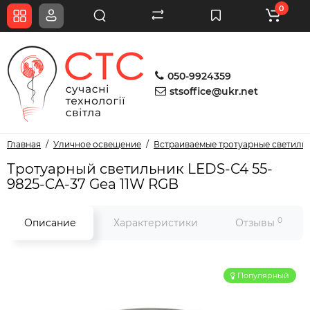
0
050-9924359
stsoffice@ukr.net
Главная
Уличное освещение
Встраиваемые тротуарные светиль
Тротуарный светильник LEDS-C4 55-
9825-CA-37 Gea 11W RGB
0
Описание
Характеристики
Отзывы
Популярный