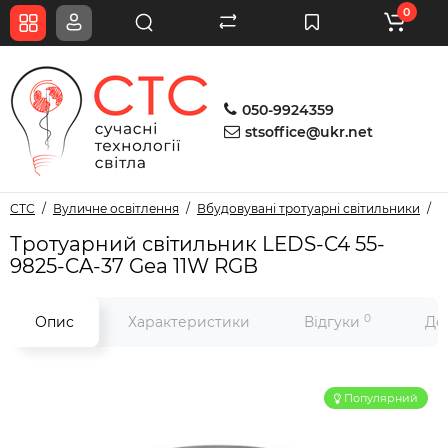
0
050-9924359
stsoffice@ukr.net
СТС
Вуличне освітлення
Вбудовувані тротуарні світильники
Т
Тротуарний світильник LEDS-C4 55-
9825-CA-37 Gea 11W RGB
0
Опис
Характеристики
Відгуки
До
Популярний