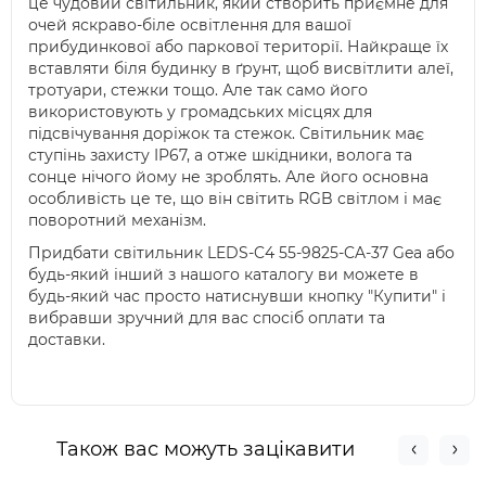
це чудовий світильник, який створить приємне для
очей яскраво-біле освітлення для вашої
прибудинкової або паркової території. Найкраще їх
вставляти біля будинку в ґрунт, щоб висвітлити алеї,
тротуари, стежки тощо. Але так само його
використовують у громадських місцях для
підсвічування доріжок та стежок. Світильник має
ступінь захисту IP67, а отже шкідники, волога та
сонце нічого йому не зроблять. Але його основна
особливість це те, що він світить RGB світлом і має
поворотний механізм.
Придбати світильник LEDS-C4 55-9825-CA-37 Gea або
будь-який інший з нашого каталогу ви можете в
будь-який час просто натиснувши кнопку "Купити" і
вибравши зручний для вас спосіб оплати та
доставки.
Також вас можуть зацікавити