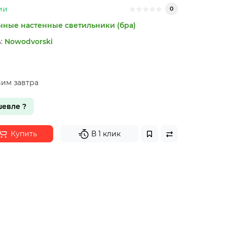
ии
0
чные настенные светильники (бра)
:
Nowodvorski
вим завтра
евле ?
Купить
В 1 клик