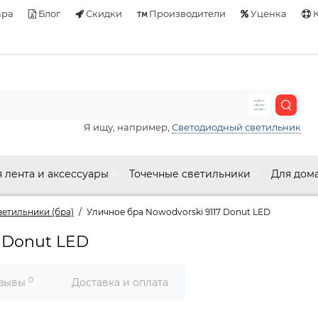
ара
Блог
Скидки
Производители
Уценка
К
Я ищу, например,
Светодиодный светильник
 лента и аксессуары
Точечные светильники
Для дом
етильники (бра)
Уличное бра Nowodvorski 9117 Donut LED
 Donut LED
0
зывы
Доставка и оплата