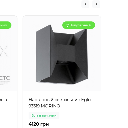
рный
Популярный
ncja
Настенный светильник Eglo
Бра Egl
93319 MORINO
Есть в наличии
Есть в 
4120 грн
2761 г