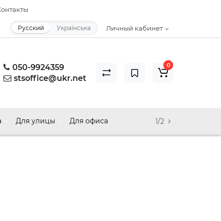
онтакты
Русский
Українська
Личный кабинет
0
050-9924359
stsoffice@ukr.net
а
Для улицы
Для офиса
1/2