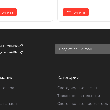
Купить
Купить
й и скидок?
у рассылку
мация
Категории
 товара
Светодиодные лампы
Трековые светильники
ся с нами
Светодиодные прожекторы