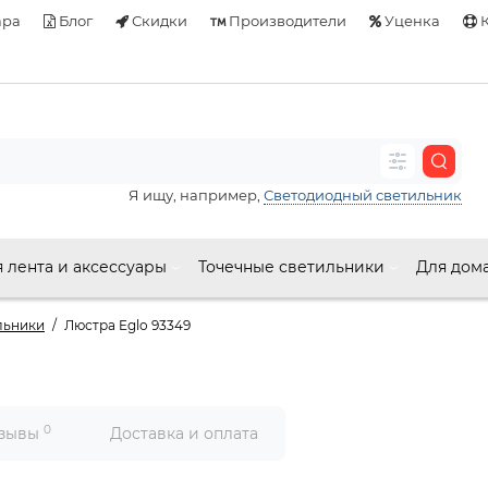
ара
Блог
Скидки
Производители
Уценка
К
Я ищу, например,
Светодиодный светильник
 лента и аксессуары
Точечные светильники
Для дом
льники
Люстра Eglo 93349
0
зывы
Доставка и оплата