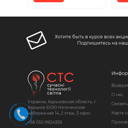
Хотите быть в курсе всех акци
Подпишитесь на наш
Инфор
Возврат
О нас
Украина, Харьковская область, г.
Связать
Харьков 61010 Нетеченская
Карта с
набережная 14, 2 этаж, 3 офис
Произв
+38 050-9924359