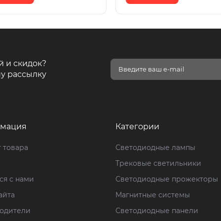
й и скидок?
у рассылку
мация
Категории
 товара
Светодиодные лампы
Трековые светильники
ся с нами
Светодиодные прожекторы
айта
Магнитные системы
одители
Светодиодные панели