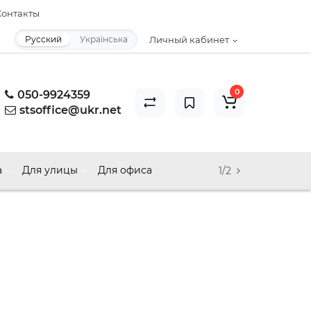
онтакты
Русский
Українська
Личный кабинет
0
050-9924359
stsoffice@ukr.net
а
Для улицы
Для офиса
1/2