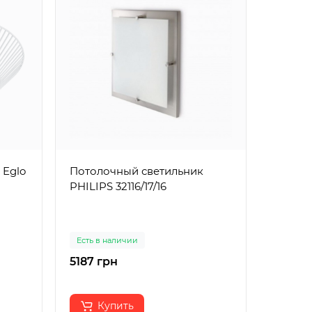
o
Потолочный светильник
Светиль
PHILIPS 32116/17/16
93398
Есть в наличии
Есть в 
5187 грн
5796 г
Купить
К