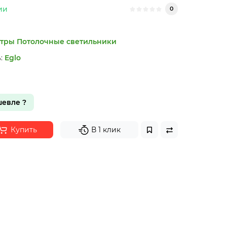
ии
0
тры
Потолочные светильники
:
Eglo
н
евле ?
Купить
В 1 клик