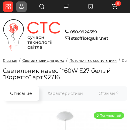
0
050-9924359
stsoffice@ukr.net
Главная
Светильники для дома
Потолочные светильники
Свет
Светильник навес 1*60W E27 белый
"Коретто" арт 92716
0
Описание
Характеристики
Отзывы
Популярный