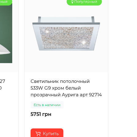
рный
Популярный
E27
Светильник потолочный
Потоло
O
533W G9 хром белый
Kanlux
прозрачный Аурига арт 92714
Есть в наличии
Есть в 
5751 грн
3077 
Купить
К