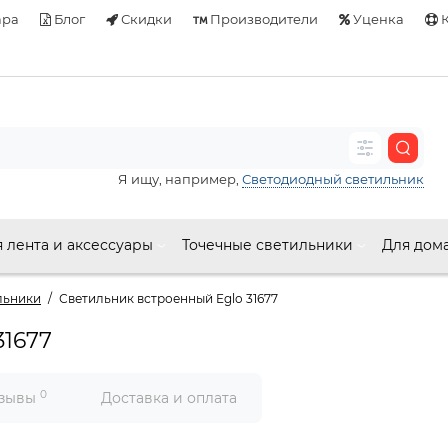
ара
Блог
Скидки
Производители
Уценка
К
Я ищу, например,
Светодиодный светильник
 лента и аксессуары
Точечные светильники
Для дом
льники
Светильник встроенный Eglo 31677
31677
0
зывы
Доставка и оплата