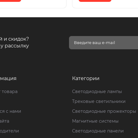
й и скидок?
у рассылку
мация
Категории
 товара
Светодиодные лампы
Трековые светильники
ся с нами
Светодиодные прожекторы
айта
Магнитные системы
одители
Светодиодные панели