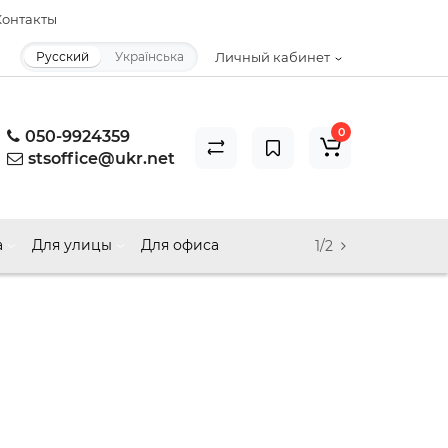
онтакты
Русский
Українська
Личный кабинет
0
050-9924359
stsoffice@ukr.net
а
Для улицы
Для офиса
1/2