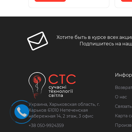
Хотите быть в курсе всех акци
Подпишитесь на наш
Инфор
Возврат
О нас
Украина, Харьковская область, г.
Связать
Харьков 61010 Нетеченская
Карта с
набережная 14, 2 этаж, 3 офис
Произв
+38 050-9924359