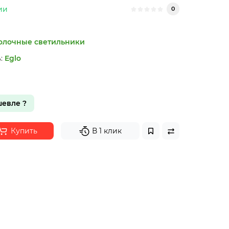
ии
0
олочные светильники
:
Eglo
н
евле ?
Купить
В 1 клик