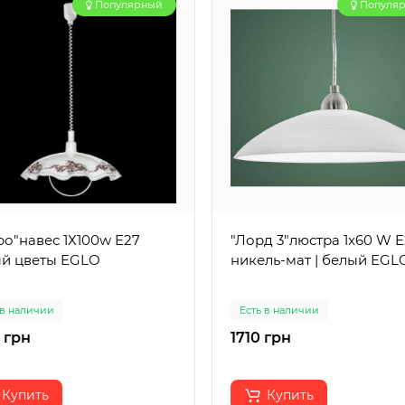
Популярный
Популя
ро"навес 1Х100w E27
"Лорд 3"люстра 1x60 W 
й цветы EGLO
никель-мат | белый EGL
 в наличии
Есть в наличии
 грн
1710 грн
Купить
Купить