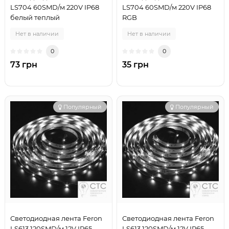
LS704 60SMD/м 220V IP68
LS704 60SMD/м 220V IP68
белый теплый
RGB
Нет в наличии
Нет в наличии
0
0
73 грн
35 грн
Популярный
Популярный
Светодиодная лента Feron
Светодиодная лента Feron
LS613 120SMD/м 12V IP65
LS613 120SMD/м 12V IP65