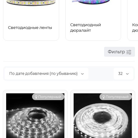
Светодиодный
Ко
Светодиодные ленты
дюралайт
дю
Фильтр
По дате добавления (по убыванию)
32
Популярный
Популярный