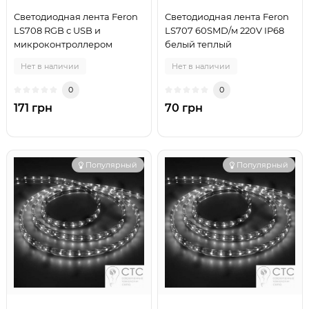
Светодиодная лента Feron
Светодиодная лента Feron
LS708 RGB с USB и
LS707 60SMD/м 220V IP68
микроконтроллером
белый теплый
Нет в наличии
Нет в наличии
0
0
171 грн
70 грн
Популярный
Популярный