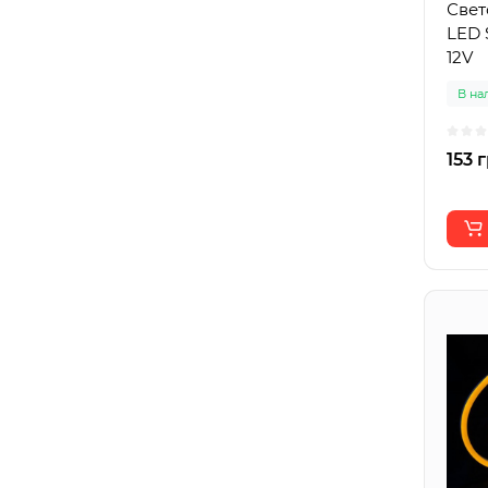
Свет
LED 
12V
В на
153 