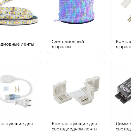
Светодиодный
Компл
одиодные ленты
дюралайт
дюрал
лектующие для
Комплектующие для
Димме
а
светодиодной ленты
светод