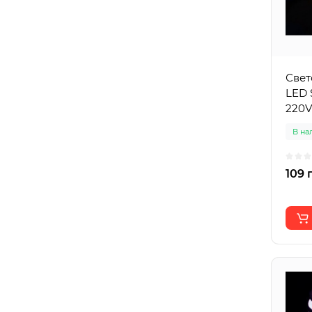
Свет
LED 
220V
В на
109 