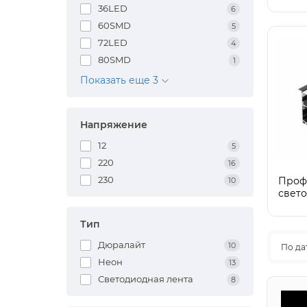
36LED
6
60SMD
5
72LED
4
80SMD
1
Показать еще 3
Напряжение
12
5
220
16
230
Проф
10
свет
Тип
Дюралайт
10
По да
Неон
13
Светодиодная лента
8