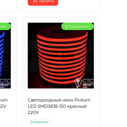
Купить
рный
Популярный
lum
Светодиодный неон Prolum
12V
LED SMD2835-120 красный
220V
В наличии