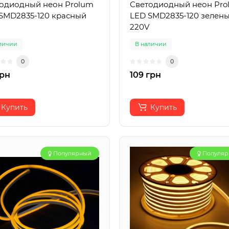
одиодный неон Prolum
Светодиодный неон Pro
SMD2835-120 красный
LED SMD2835-120 зелен
220V
личии
В наличии
0
0
грн
109 грн
Купить
Купить
Популярный
Популя