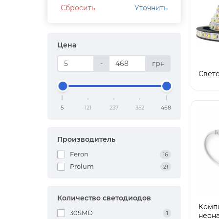
Сбросить
Уточнить
Цена
-
грн
Свет
5
121
237
352
468
Производитель
Feron
16
Prolum
21
Количество светодиодов
Комп
30SMD
1
неон