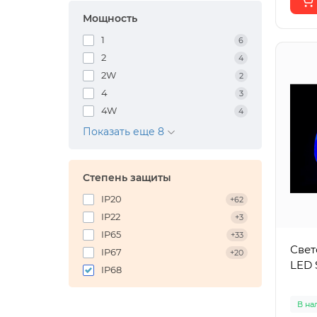
Мощность
1
6
2
4
2W
2
4
3
4W
4
Показать еще 8
Степень защиты
IP20
+62
IP22
+3
IP65
+33
Свет
IP67
+20
LED 
IP68
В на