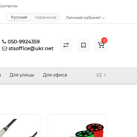
онтакты
Русский
Українська
Личный кабинет
0
050-9924359
stsoffice@ukr.net
а
Для улицы
Для офиса
1/2