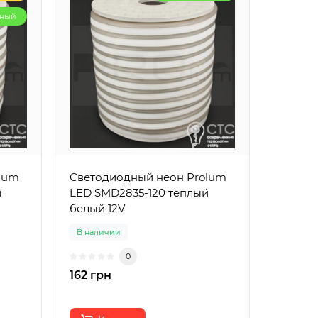
рный
lum
Светодиодный неон Prolum
й
LED SMD2835-120 теплый
белый 12V
В наличии
0
162 грн