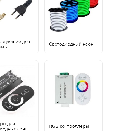
ектующие для
Светодиодный неон
айта
ры для
RGB контроллеры
иодных лент