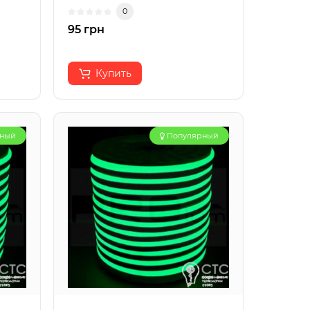
0
95 грн
Купить
рный
Популярный