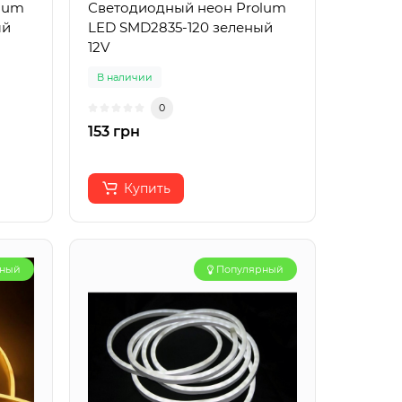
lum
Светодиодный неон Prolum
ый
LED SMD2835-120 зеленый
12V
В наличии
0
153 грн
Купить
рный
Популярный