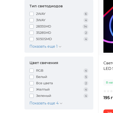
Тип светодиодов
2WAY
6
3WAY
4
2835SMD
14
3528SMD
2
5050SMD
4
Показать еще 1
Свет
Цвет свечения
LED 
RGB
4
Белый
5
В на
Все цвета
2
Желтый
4
Зеленый
4
195 
Показать еще 4