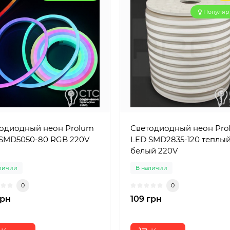
Популя
одиодный неон Prolum
Светодиодный неон Pro
SMD5050-80 RGB 220V
LED SMD2835-120 теплы
белый 220V
личии
В наличии
0
0
грн
109 грн