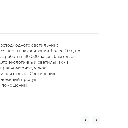
светодиодного све
тильника
тся лампы
накаливания,
более 50%, по
работи в 30 000 часов, благодаря
 Это экологичный светильник
-
в
т равномерное, яркое,
 и для отдыха. Светильник
 надежный продукт
р.помещений.