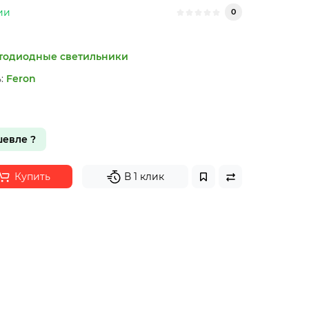
ии
0
тодиодные светильники
:
Feron
евле ?
Купить
В 1 клик