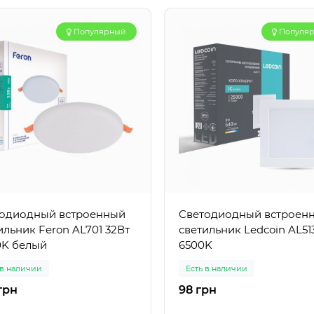
Популярный
Популя
одиодный встроенный
Светодиодный встроен
ильник Feron AL701 32Вт
светильник Ledcoin AL51
0K белый
6500K
 в наличии
Есть в наличии
грн
98 грн