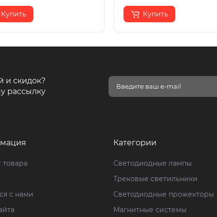
Купить
Купить
й и скидок?
у рассылку
мация
Категории
 товара
Светодиодные лампы
Трековые светильники
ся с нами
Светодиодные прожекторы
айта
Магнитные системы