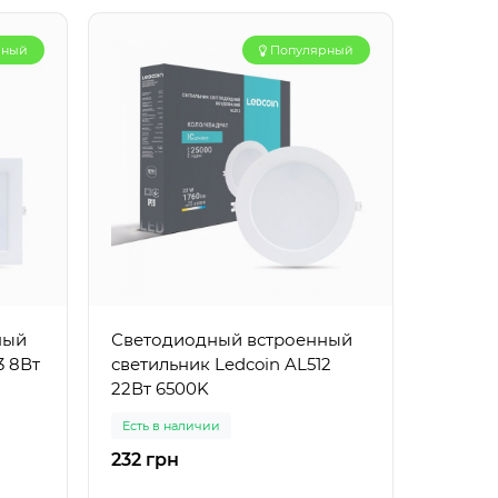
рный
Популярный
ный
Светодиодный встроенный
Свето
3 8Вт
светильник Ledcoin AL512
Feron 
22Вт 6500K
Есть в наличии
Есть в 
232 грн
158 гр