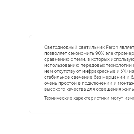
Светодиодный све
тильник Feron являе
позволяет сэ
кономить 90% электроэнер
сравнению
с теми, в
которых
использую
использованию передовых технологий 
нем
отсутствуют инфракрасные и УФ из
стабильное свечение без мерцаний и бл
очень простой в подключении и монтаж
высокого качества для освещения жилы
Технические характеристики могут изм