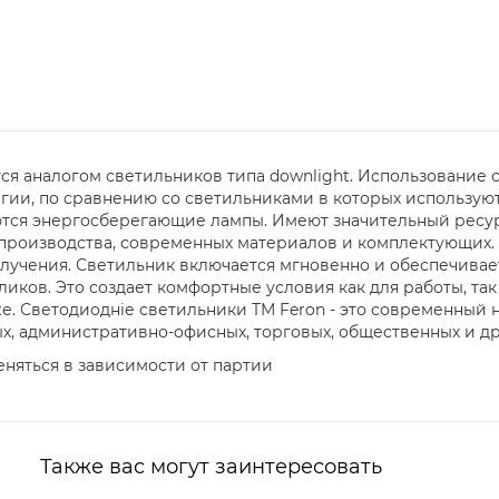
тся аналогом светильников типа downlight
. Использование 
гии, по сравнению со светильниками в которых использую
тся энергосберегающие лампы. Имеют значительный ресурс 
производства, современных материалов и комплектующих.
лучения. Светильник включается мгновенно и обеспечивае
иков. Это создает комфортные условия как для работы, так
е. Светодиодніе светильники
TM Feron - это современный
х, административно-офисных, торговых, общественных и д
еняться в зависимости от партии
Также вас могут заинтересовать