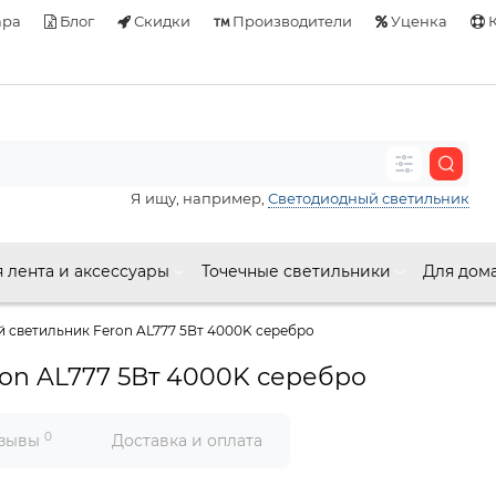
ара
Блог
Скидки
Производители
Уценка
К
Я ищу, например,
Светодиодный светильник
 лента и аксессуары
Точечные светильники
Для дом
 светильник Feron AL777 5Вт 4000K серебро
on AL777 5Вт 4000K серебро
0
зывы
Доставка и оплата