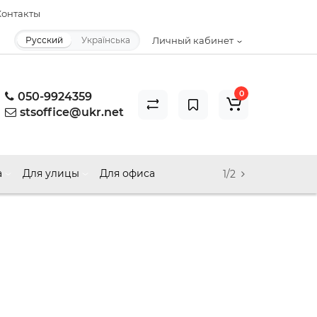
онтакты
Русский
Українська
Личный кабинет
0
050-9924359
stsoffice@ukr.net
а
Для улицы
Для офиса
1/2