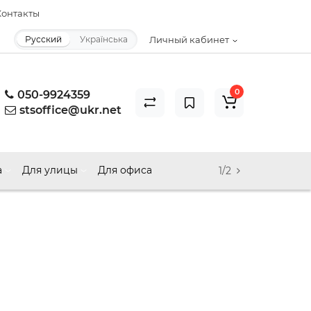
онтакты
Русский
Українська
Личный кабинет
0
050-9924359
stsoffice@ukr.net
а
Для улицы
Для офиса
1/2