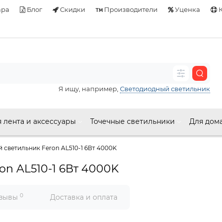
ара
Блог
Скидки
Производители
Уценка
К
Я ищу, например,
Светодиодный светильник
 лента и аксессуары
Точечные светильники
Для дом
 светильник Feron AL510-1 6Вт 4000K
on AL510-1 6Вт 4000K
0
зывы
Доставка и оплата