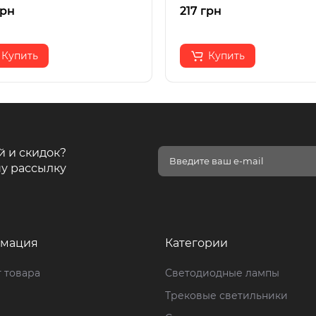
грн
217 грн
Купить
Купить
й и скидок?
у рассылку
мация
Категории
 товара
Светодиодные лампы
Трековые светильники