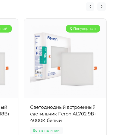
рный
Популярный
ный
Светодиодный встроенный
Свето
18Вт
светильник Feron AL702 9Вт
Feron 
4000K белый
Есть в наличии
Есть в 