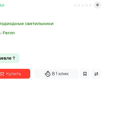
ии
0
тодиодные светильники
:
Feron
евле ?
Купить
В 1 клик