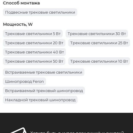
Трековый шинопровод 3 м
Трековый шинопровод 2 м
Способ монтажа
Трехфазные трековые светильники
Подвесные трековые светильники
Шинопровод для трековых светильников
Мощность, W
Однофазные трековые светильники
Трековые светильники 5 Вт
Трековые светильники 30 Вт
Трековые светильники 20 Вт
Трековые светильники 25 Вт
Трековые светильники 40 Вт
Трековые светильники 50 Вт
Трековые светильники 10 Вт
Трековые светильники 18 Вт
Трековые светильники 15 Вт
Встраиваемые трековые светильники
Трековые светильники 12 Вт
Шинопровод Feron
Трековые светильники 8 Вт
Встраиваемый трековый шинопровод
Трековые светильники 7 Вт
Накладной трековый шинопровод
Накладные трековые светильники
Трековые светильники FERON
Белые трековые светильники