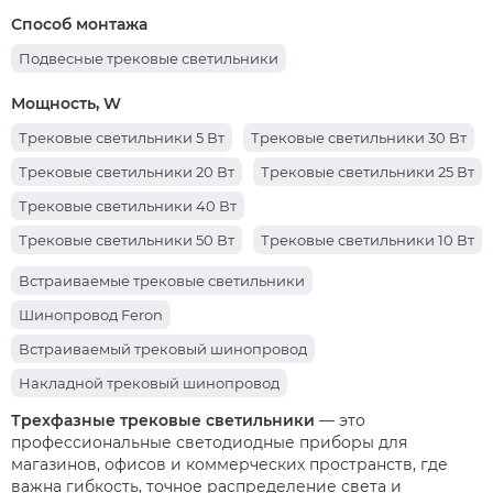
Трековый шинопровод 3 м
Трековый шинопровод 2 м
Способ монтажа
Трехфазные трековые светильники
Подвесные трековые светильники
Шинопровод для трековых светильников
Мощность, W
Однофазные трековые светильники
Трековые светильники 5 Вт
Трековые светильники 30 Вт
Трековые светильники 20 Вт
Трековые светильники 25 Вт
Трековые светильники 40 Вт
Трековые светильники 50 Вт
Трековые светильники 10 Вт
Трековые светильники 18 Вт
Трековые светильники 15 Вт
Встраиваемые трековые светильники
Трековые светильники 12 Вт
Трековые светильники 8 Вт
Шинопровод Feron
Трековые светильники 7 Вт
Встраиваемый трековый шинопровод
Накладной трековый шинопровод
Накладные трековые светильники
Трехфазные трековые светильники
— это
профессиональные светодиодные приборы для
Трековые светильники FERON
магазинов, офисов и коммерческих пространств, где
важна гибкость, точное распределение света и
Белые трековые светильники