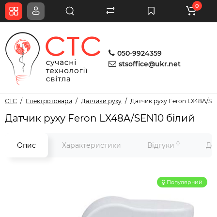
0
050-9924359
stsoffice@ukr.net
СТС
Електротовари
Датчики руху
Датчик руху Feron LX48A/SE
Датчик руху Feron LX48A/SEN10 білий
0
Опис
Характеристики
Відгуки
До
Популярний