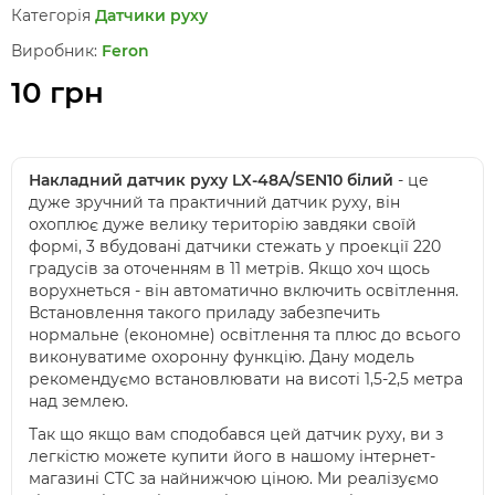
Категорія
Датчики руху
Виробник:
Feron
10 грн
Накладний датчик руху LX-48A/SEN10 білий
- це
дуже зручний та практичний датчик руху, він
охоплює дуже велику територію завдяки своїй
формі, 3 вбудовані датчики стежать у проекції 220
градусів за оточенням в 11 метрів. Якщо хоч щось
ворухнеться - він автоматично включить освітлення.
Встановлення такого приладу забезпечить
нормальне (економне) освітлення та плюс до всього
виконуватиме охоронну функцію. Дану модель
рекомендуємо встановлювати на висоті 1,5-2,5 метра
над землею.
Так що якщо вам сподобався цей датчик руху, ви з
легкістю можете купити його в нашому інтернет-
магазині СТС за найнижчою ціною. Ми реалізуємо