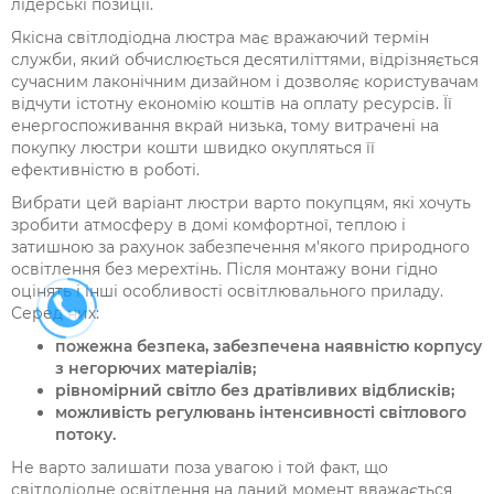
лідерські позиції.
Якісна світлодіодна люстра має вражаючий термін
служби, який обчислюється десятиліттями, відрізняється
сучасним лаконічним дизайном і дозволяє користувачам
відчути істотну економію коштів на оплату ресурсів. Її
енергоспоживання вкрай низька, тому витрачені на
покупку люстри кошти швидко окупляться її
ефективністю в роботі.
Вибрати цей варіант люстри варто покупцям, які хочуть
зробити атмосферу в домі комфортної, теплою і
затишною за рахунок забезпечення м'якого природного
освітлення без мерехтінь. Після монтажу вони гідно
оцінять і інші особливості освітлювального приладу.
Серед них:
пожежна безпека, забезпечена наявністю корпусу
з негорючих матеріалів;
рівномірний світло без дратівливих відблисків;
можливість регулювань інтенсивності світлового
потоку.
Не варто залишати поза увагою і той факт, що
світлодіодне освітлення на даний момент вважається