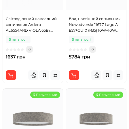
Світлодіодний накладний
Бра, настінний світильник
світильник Ardero
Nowodvorski 11677 Lago A
AL6554ARD VIOLA 65Вт
E27+GU10 (R35) 10W+10W
білий
IP20 сірий
В наявності
В наявності
0
0
1637 грн
5784 грн
Популярний
Популярний