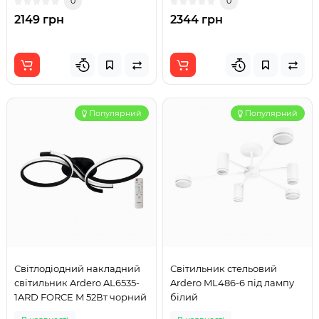
0
0
2149 грн
2344 грн
Популярний
Популярний
Світлодіодний накладний
Світильник стельовий
світильник Ardero AL6535-
Ardero ML486-6 під лампу
1ARD FORCE M 52Вт чорний
білий