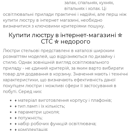
залах, спальнях, кухнях,
вітальнях і холах. Ці
освітлювальні прилади практичні і надійні, але перш ніж
купити люстру в інтернет магазині, необхідно
визначитися з ключовими критеріями пошуку.
Купити люстру в інтернет-магазині ✮
СТС ✮ недорого
Люстри стельові представлені в каталозі широким
розмаїттям моделей, що відрізняються по дизайну і
стилю. Однак зовнішній вигляд освітлювального
приладу - не єдиний критерій, за яким варто вибирати
товар для додавання в корзину. Значення мають і технічні
характеристики, що визначають ефективність даної
покупцем люстри і можливі сфери її застосування в
побуті. Серед них:
♦ матеріал виготовлення корпусу і плафонів;
♦ тип ламп і їх кількість;
♦ параметри цоколя;
♦ потужність;
♦ набір робочих функцій освітлювача;
♦ комплектація;