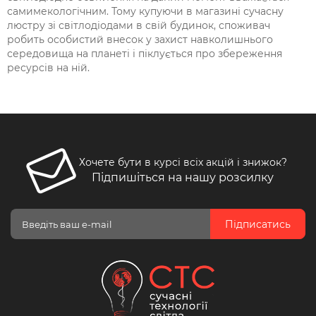
самим
екологічним
. Тому купуючи в магазині сучасну
люстру зі світлодіодами в свій будинок, споживач
робить особистий внесок у захист навколишнього
середовища на планеті і піклується про збереження
ресурсів на ній.
Хочете бути в курсі всіх акцій і знижок?
Підпишіться на нашу розсилку
Підписатись