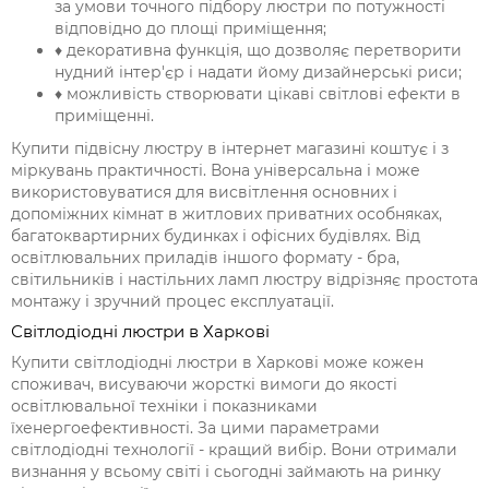
за умови точного підбору люстри по потужності
відповідно до площі приміщення;
♦ декоративна функція, що дозволяє перетворити
нудний інтер'єр і надати йому дизайнерські риси;
♦ можливість створювати цікаві світлові ефекти в
приміщенні.
Купити підвісну люстру в інтернет магазині коштує і з
міркувань практичності. Вона універсальна і може
використовуватися для висвітлення основних і
допоміжних кімнат в житлових приватних особняках,
багатоквартирних будинках і офісних будівлях. Від
освітлювальних приладів іншого формату - бра,
світильників і настільних ламп люстру відрізняє простота
монтажу і зручний процес експлуатації.
Світлодіодні люстри в Харкові
Купити світлодіодні люстри в Харкові може кожен
споживач, висуваючи жорсткі вимоги до якості
освітлювальної техніки і показниками
їх
енергоефективності
. За цими параметрами
світлодіодні технології - кращий вибір. Вони отримали
визнання у всьому світі і сьогодні займають на ринку