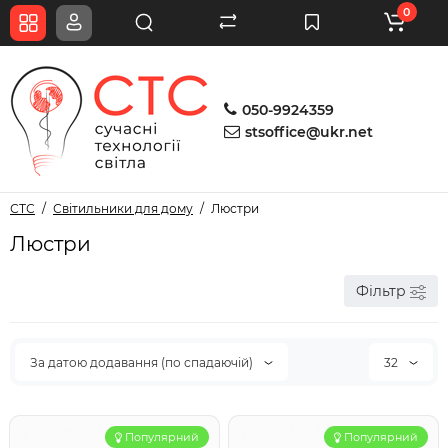
0
050-9924359
stsoffice@ukr.net
СТС
Світильники для дому
Люстри
Люстри
Фільтр
За датою додавання (по спадаючій)
32
Популярний
Популярний