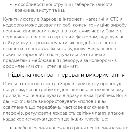
♦ особливості конструкції і габарити (висота,
довжина, виступ та ін.).
Купити люстру в Харкові в інтернет - магазині ✯ СТС ✯
недорого може дозволити собі кожен, тому ціна виробу
повинна хвилювати покупців в останню чергу. Замість
порівняння товарів за вартісним фактором, відвідувачі
сайту можуть проаналізувати, як вподобана люстра
впишеться в інтер'єр їхнього будинку. В ідеалі вона
повинна гармонійно поєднуватися за стилем з
предметами меблювання і декору, а за кольором - з
оформленням стін і стелі в кімнаті.
Підвісна люстра - переваги використання
Стильна стельова люстра Харків купити яку пропонує
покупцям, які потребують довговічне освітлювальному
приладі, може вирішувати відразу кілька проблем. Вона
дає можливість використовувати «половинна»
освітлення, що передбачає часткове включення
плафонів, регулювати яскравість світіння ламп, а також
надає користувачам доступ до інших плюсів. це:
♦ забезпечення належного рівня освітлення кімнати