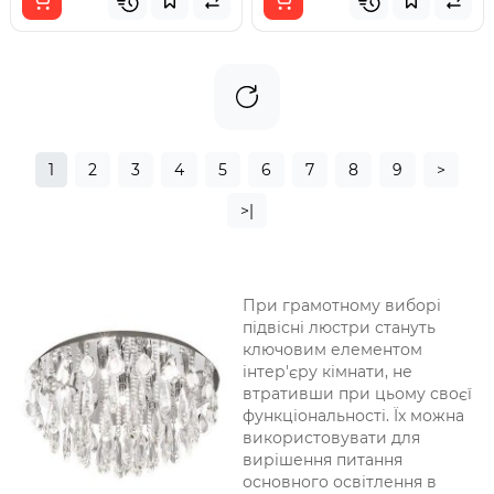
1
2
3
4
5
6
7
8
9
>
>|
При грамотному виборі
підвісні люстри стануть
ключовим елементом
інтер'єру кімнати, не
втративши при цьому своєї
функціональності. Їх можна
використовувати для
вирішення питання
основного освітлення в