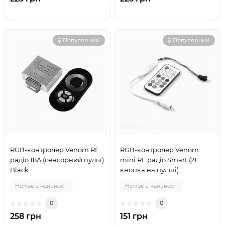
Популярний
Популярний
RGB-контролер Venom RF
RGB-контролер Venom
радіо 18A (сенсорний пульт)
mini RF радіо Smart (21
Black
кнопка на пульті)
Немає в наявності
Немає в наявності
0
0
258 грн
151 грн