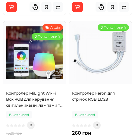
Акція
Популярний
Популярний
Контролер MiLight Wi-Fi
Контролер Feron для
Box RGB для керування
стрічок RGB LD28
світильниками, лампами та
стрічками
В наявності
В наявності
0
0
260 грн
1520 грн