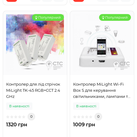
Популярний
Популярний
Контролер для лід стрічок
Контролер MiLight Wi-Fi
MiLight TK-45 RGB+CCT 2.4
Box S для керування
GHz
світильниками, лампами та
стрічками
В наявності
В наявності
0
0
1320 грн
1009 грн