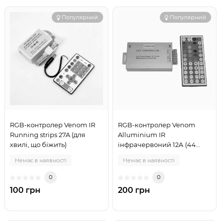
Популярний
Популярний
RGB-контролер Venom IR
RGB-контролер Venom
Running strips 27A (для
Alluminium IR
хвилі, що біжить)
інфрачервоний 12А (44
кнопки на пульті)
Немає в наявності
Немає в наявності
0
0
100 грн
200 грн