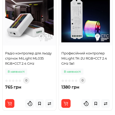
Радіо контролер для льоду
Професійний контролер
стрічок MiLight ML035
MiLight TK-2U RGB+CCT 2.4
RGB+CCT 2.4 GHz
GHz 5в1
В наявності
В наявності
0
0
765 грн
1380 грн