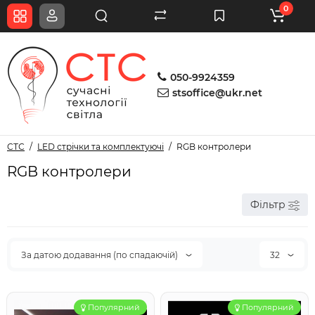
0
050-9924359
stsoffice@ukr.net
СТС
LED стрічки та комплектуючі
RGB контролери
RGB контролери
Фільтр
За датою додавання (по спадаючій)
32
Популярний
Популярний