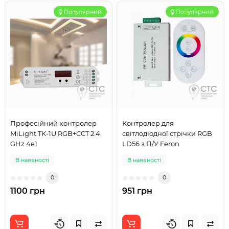
Популярний
Популярний
Професійний контролер
Контролер для
MiLight TK-1U RGB+CCT 2.4
світлодіодної стрічки RGB
GHz 4в1
LD56 з П/У Feron
В наявності
В наявності
0
0
1100 грн
951 грн