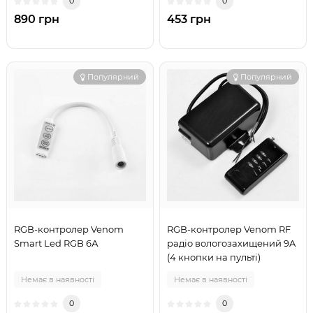
0
0
890 грн
453 грн
Популярний
Популярний
RGB-контролер Venom
RGB-контролер Venom RF
Smart Led RGB 6А
радіо вологозахищений 9A
(4 кнопки на пульті)
Немає в наявності
Немає в наявності
0
0