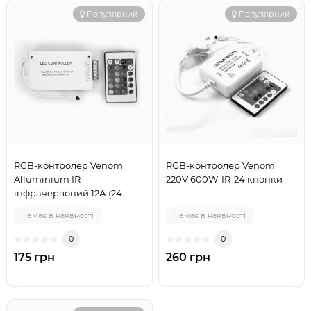
Популярний
Популярний
RGB-контролер Venom
RGB-контролер Venom
Alluminium IR
220V 600W-IR-24 кнопки
інфрачервоний 12А (24
кнопки на пульті)
Немає в наявності
Немає в наявності
0
0
175 грн
260 грн