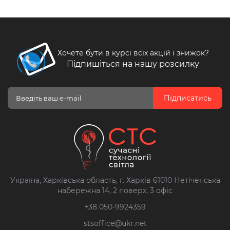
Хочете бути в курсі всіх акцій і знижок?
Підпишіться на нашу розсилку
Підписатись
Україна, Харківська область, г. Харків 61010 Нетіченська
набережна 14, 2 поверх, 3 офіс
+38 050-9924359
stsoffice@ukr.net