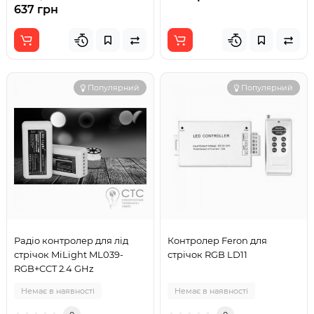
637 грн
Популярний
Популярний
Радіо контролер для лід
Контролер Feron для
стрічок MiLight ML039-
стрічок RGB LD11
RGB+CCT 2.4 GHz
Немає в наявності
Немає в наявності