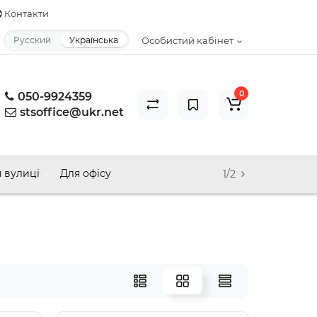
Контакти
Русский
Українська
Особистий кабінет
0
050-9924359
stsoffice@ukr.net
 вулиці
Для офісу
1/2