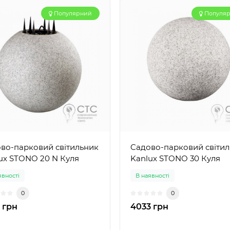
Популярний
Популя
во-парковий світильник
Cадово-парковий світи
ux STONO 20 N Куля
Kanlux STONO 30 Куля
явності
В наявності
0
0
 грн
4033 грн