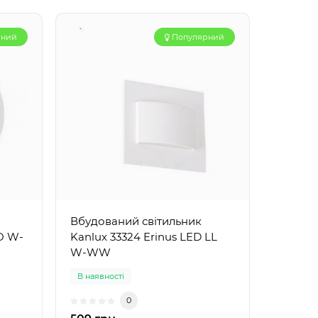
рний
Популярний
Вбудований світильник
 O W-
Kanlux 33324 Erinus LED LL
W-WW
В наявності
0