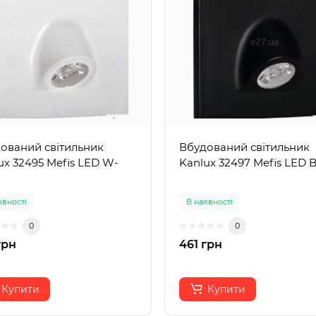
ований світильник
Вбудований світильник
ux 32495 Mefis LED W-
Kanlux 32497 Mefis LED
явності
В наявності
0
0
грн
461 грн
Купити
Купити