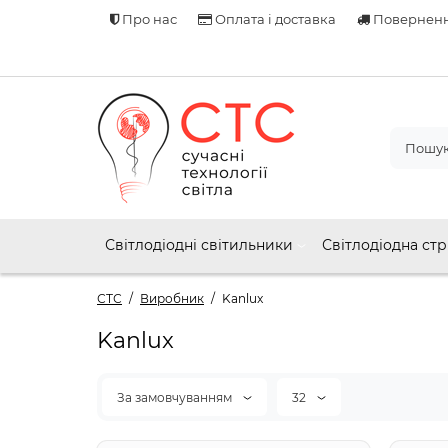
Про нас
Оплата і доставка
Поверненн
Світлодіодні світильники
Світлодіодна стр
СТС
Виробник
Kanlux
Kanlux
За замовчуванням
32