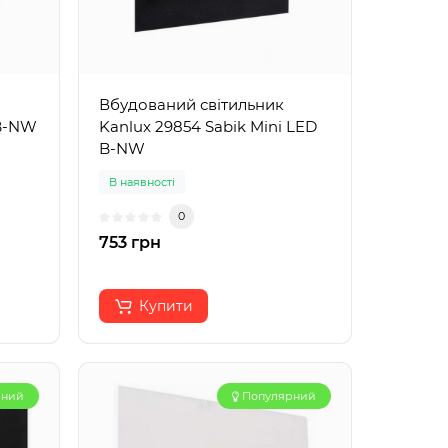
Вбудований світильник
 B-NW
Kanlux 29854 Sabik Mini LED
B-NW
В наявності
0
753 грн
Купити
рний
Популярний