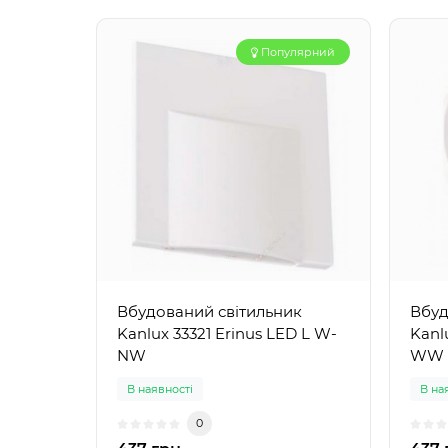
Популярний
Вбудований світильник
Вбуд
Kanlux 33321 Erinus LED L W-
Kanl
NW
WW
В наявності
В на
0