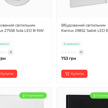
ований світильник
Вбудований світильник
ux 27558 Sola LED B-NW
Kanlux 29852 Sabik LED
явності
В наявності
0
0
грн
753 грн
Купити
Купити
Популярний
Популя