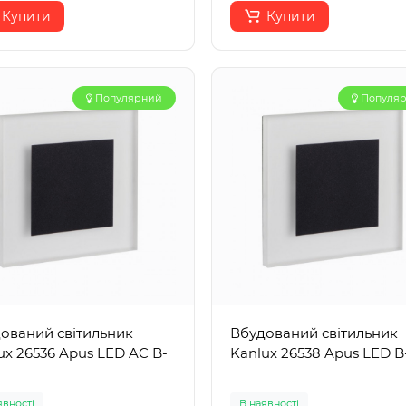
Купити
Купити
Популярний
Популя
ований світильник
Вбудований світильник
ux 26536 Apus LED AC B-
Kanlux 26538 Apus LED 
явності
В наявності