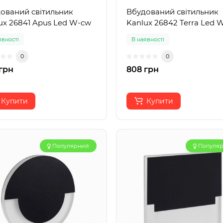
ований світильник
Вбудований світильник
ux 26841 Apus Led W-cw
Kanlux 26842 Terra Led
явності
В наявності
0
0
грн
808 грн
Купити
Купити
Популярний
Популя