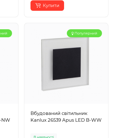
Купити
рний
Популярний
Вбудований світильник
B-NW
Kanlux 26539 Apus LED B-WW
В наявності