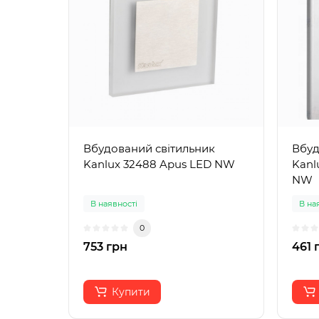
Вбудований світильник
Вбуд
Kanlux 32488 Apus LED NW
Kanl
NW
В наявності
В на
0
753 грн
461 
Купити