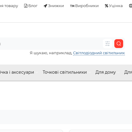
я товару
Блог
Знижки
Виробники
Уцінка
Я шукаю, наприклад,
Світлодіодний світильник
ічка і аксесуари
Точкові світильники
Для дому
Для