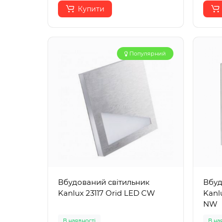
Купити
Популярний
Вбудований світильник
Вбуд
Kanlux 23117 Orid LED CW
Kanl
NW
В наявності
В на