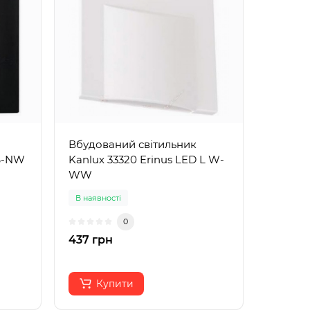
Вбудований світильник
 B-NW
Kanlux 33320 Erinus LED L W-
WW
В наявності
0
437 грн
Купити