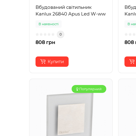
Вбудований світильник
Вбуд
Kanlux 26840 Apus Led W-ww
Kanl
В наявності
В на
0
808 грн
808 
Купити
Популярний