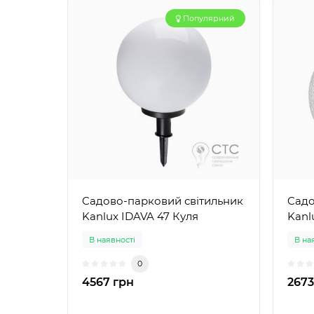
Популярний
Cадово-парковий світильник
Cадо
Kanlux IDAVA 47 Куля
Kanl
В наявності
В на
0
4567 грн
2673