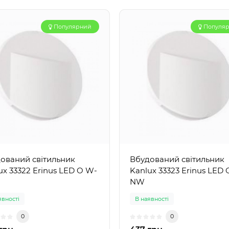
Популярний
Популя
ований світильник
Вбудований світильник
ux 33322 Erinus LED O W-
Kanlux 33323 Erinus LED
NW
явності
В наявності
0
0