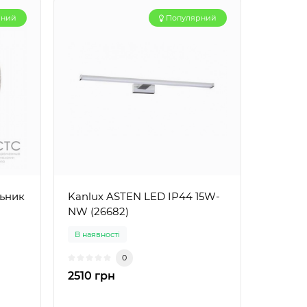
рний
Популярний
льник
Kanlux ASTEN LED IP44 15W-
NW (26682)
В наявності
0
2510 грн