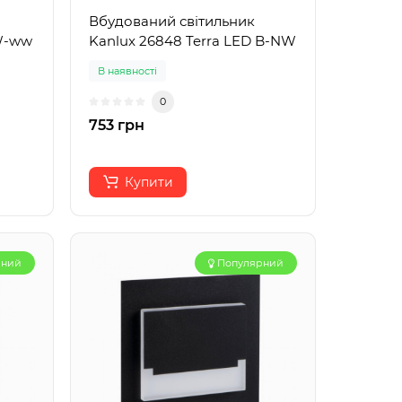
Вбудований світильник
 W-ww
Kanlux 26848 Terra LED B-NW
В наявності
0
753 грн
Купити
рний
Популярний