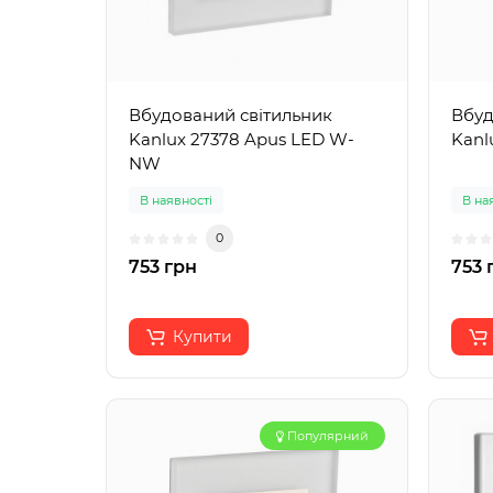
Вбудований світильник
Вбуд
Kanlux 27378 Apus LED W-
Kanl
NW
В наявності
В на
0
753 грн
753 
Купити
Популярний