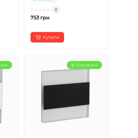
0
753 грн
Купити
рний
Популярний