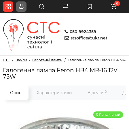
0
050-9924359
stsoffice@ukr.net
СТС
Лампи
Галогенні лампи
Галогенна лампа Feron HB4 MR-1
Галогенна лампа Feron HB4 MR-16 12V
75W
0
Опис
Характеристики
Відгуки
До
Популярний