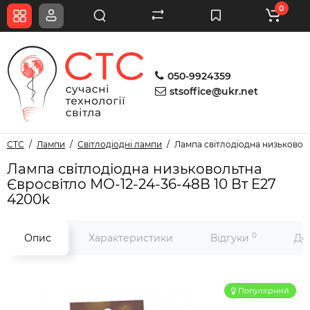
0
050-9924359
stsoffice@ukr.net
СТС
Лампи
Світлодіодні лампи
Лампа світлодіодна низьковоль
Лампа світлодіодна низьковольтна
Євросвітло МО-12-24-36-48В 10 Вт E27
4200k
0
Опис
Характеристики
Відгуки
До
Популярний