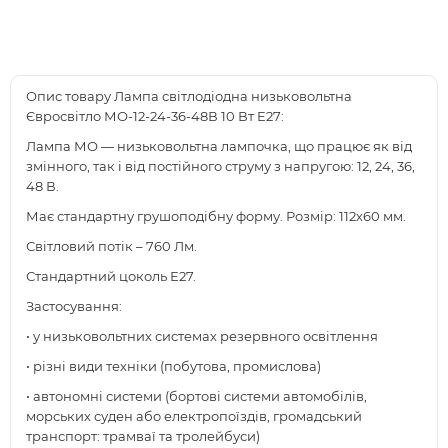
Опис товару Лампа світлодіодна низьковольтна
Євросвітло МО-12-24-36-48В 10 Вт E27:
Лампа МО — низьковольтна лампочка, що працює як від
змінного, так і від постійного струму з напругою: 12, 24, 36,
48 В.
Має стандартну грушоподібну форму. Розмір: 112х60 мм.
Світловий потік – 760 Лм.
Стандартний цоколь Е27.
Застосування:
• у низьковольтних системах резервного освітлення
• різні види техніки (побутова, промислова)
• автономні системи (бортові системи автомобілів,
морських суден або електропоїздів, громадський
транспорт: трамваї та тролейбуси)