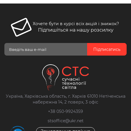
Хочете бути в курсі всіх акцій і знижок?
Підпишіться на нашу розсилку
Підписатись
Україна, Харківська область, г. Харків 61010 Нетіченська
набережна 14, 2 поверх, 3 офіс
+38 050-9924359
stsoffice@ukr.net