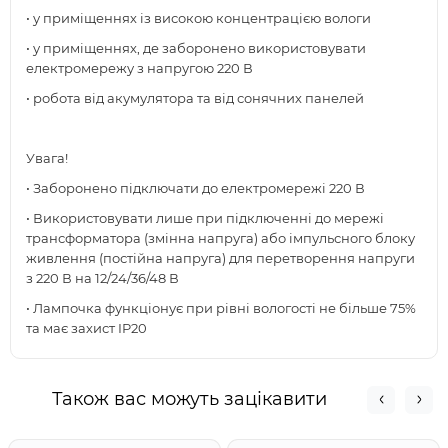
• у приміщеннях із високою концентрацією вологи
• у приміщеннях, де заборонено використовувати
електромережу з напругою 220 В
• робота від акумулятора та від сонячних панелей
Увага!
• Заборонено підключати до електромережі 220 В
• Використовувати лише при підключенні до мережі
трансформатора (змінна напруга) або імпульсного блоку
живлення (постійна напруга) для перетворення напруги
з 220 В на 12/24/36/48 В
• Лампочка функціонує при рівні вологості не більше 75%
та має захист IP20
Також вас можуть зацікавити