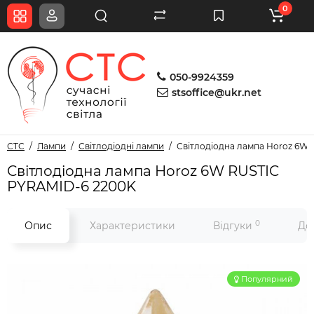
0
050-9924359
stsoffice@ukr.net
СТС
Лампи
Світлодіодні лампи
Світлодіодна лампа Horoz 6W
Світлодіодна лампа Horoz 6W RUSTIC
PYRAMID-6 2200K
0
Опис
Характеристики
Відгуки
До
Популярний