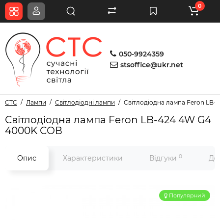
0
050-9924359
stsoffice@ukr.net
СТС
Лампи
Світлодіодні лампи
Світлодіодна лампа Feron LB-
Світлодіодна лампа Feron LB-424 4W G4
4000K СОВ
0
Опис
Характеристики
Відгуки
До
Популярний