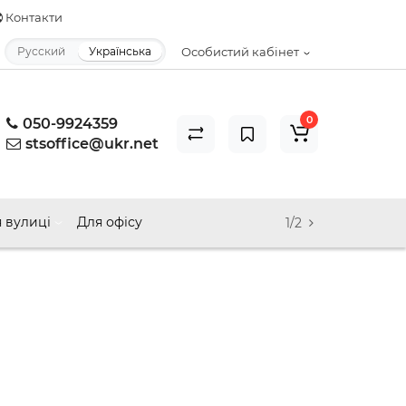
Контакти
Русский
Українська
Особистий кабінет
0
050-9924359
stsoffice@ukr.net
 вулиці
Для офісу
1/2