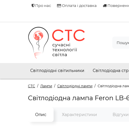
Про нас
Оплата і доставка
Поверненн
Світлодіодні світильники
Світлодіодна стр
СТС
Лампи
Світлодіодні лампи
Світлодіодна лам
Світлодіодна лампа Feron LB-
Опис
Характеристики
Відгук