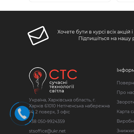
Хочете бути в курсі всіх акцій 
Підпишіться на нашу 
Інформ
Поверн
Про на
Україна, Харківська область, г.
Зворотн
Харків 61010 Нетіченська набережна
Карта с
14, 2 поверх, 3 офіс
Виробн
+38 050-9924359
Знижки
stsoffice@ukr.net