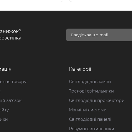
і знижок?
розсилку
ація
Категорії
ення товару
Світлодіодні лампи
с
Трекові світильники
ій зв’язок
Світлодіодні прожектори
айту
Магнітні системи
ики
Світлодіодні панелі
Розумні світильники