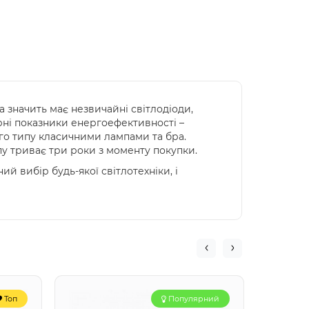
 а значить має незвичайні світлодіоди,
рні показники енергоефективності –
ого типу класичними лампами та бра.
пу триває три роки з моменту покупки.
й вибір будь-якої світлотехніки, і
Топ
Популярний