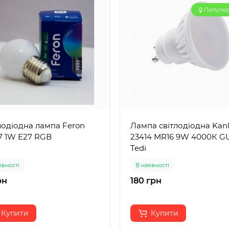
Популя
лодіодна лампа Feron
Лампа світлодіодна Kan
7 1W E27 RGB
23414 MR16 9W 4000К G
Tedi
явності
В наявності
рн
180 грн
Купити
Купити