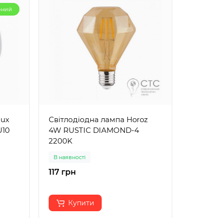
рний
lux
Світлодіодна лампа Horoz
Світло
U10
4W RUSTIC DIAMOND-4
LB-379
2200K
В наявності
В наявн
117 грн
50 грн
Купити
К