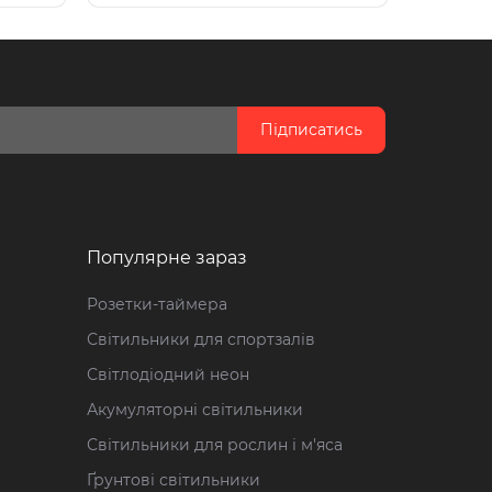
Підписатись
Популярне зараз
Розетки-таймера
Світильники для спортзалів
Світлодіодний неон
Акумуляторні світильники
Світильники для рослин і м'яса
Ґрунтові світильники