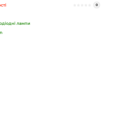
сті
0
лодіодні лампи
n