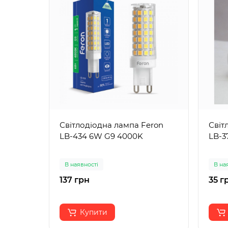
Світлодіодна лампа Feron
Світ
LB-434 6W G9 4000K
LB-3
В наявності
В на
137 грн
35 г
Купити