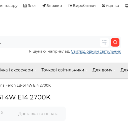
я товару
Блог
Знижки
Виробники
Уцінка
Я шукаю, наприклад,
Світлодіодний світильник
ічка і аксесуари
Точкові світильники
Для дому
Для
па Feron LB-61 4W E14 2700K
61 4W E14 2700K
0
и
Доставка та оплата